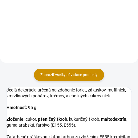
Dekorácia na tortu, vyrobená z
Dekorácia na tortu, vyrobená z
modelovacej hmoty Smartflex
modelovacej hmoty Smartflex
Velvet. Figúrky na objednávku
Velvet. Figúrky na objednávku
vyhotovujeme s dlhšou dodacou
vyhotovujeme s dlhšou dodacou
dobou 10-14 pracovných dní
dobou 10-14 pracovných dní
(dovoľujeme si Vás upozorniť...
(dovoľujeme si Vás upozorniť...
Zobraziť všetky súvisiace produkty
Jedlá dekorácia určená na zdobenie toriet, zákuskov, muffiniek,
zmrzlinových pohárov, krémov, alebo iných cukroviniek.
Hmotnosť:
95 g.
Zloženie:
cukor,
pšeničný škrob
, kukuričný škrob,
maltodextrín
,
guma arabská, farbivo (E155, E555).
Zafarbené práškovou zlatou farbou zo zložením: E555 kremičitan