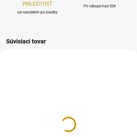
PRÍLEŽITOSŤ
Pri nákupe nad 50€
od narodenín po svadby
Súvisiaci tovar
REÁLNA FOTKA
REÁLNA FOTKA
RUČNÁ VÝROBA
RUČNÁ VÝROBA
NA OBJEDNÁVKU
NA OBJEDNÁVKU
NA OBJEDNÁVKU DO 10-12 DNÍ
NA OBJEDNÁVKU DO 10-12 DNÍ
Super Mário
Poľovník spiaci
16 €
10 €
Do košíka
Do košíka