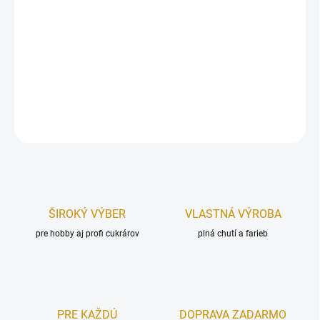
Jedlá dekorácia určená na zdobenie toriet, zákuskov, muffiniek,
zmrzlinových pohárov, krémov, alebo iných cukroviniek.
Hmotnosť:
95 g.
DETAILNÉ INFORMÁCIE
OPÝTAŤ SA
STRÁŽIŤ
ŠIROKÝ VÝBER
VLASTNÁ VÝROBA
pre hobby aj profi cukrárov
plná chutí a farieb
PRE KAŽDÚ
DOPRAVA ZADARMO