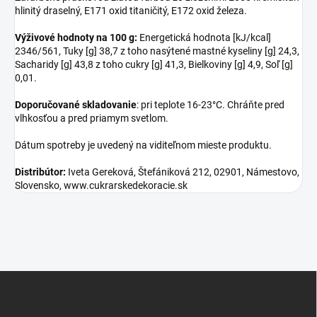
hlinitý draselný, E171 oxid titaničitý, E172 oxid železa.
Výživové hodnoty na 100 g:
Energetická hodnota [kJ/kcal]
2346/561, Tuky [g] 38,7 z toho nasýtené mastné kyseliny [g] 24,3,
Sacharidy [g] 43,8 z toho cukry [g] 41,3, Bielkoviny [g] 4,9, Soľ [g]
0,01.
Doporučované skladovanie
: pri teplote 16-23°C. Chráňte pred
vlhkosťou a pred priamym svetlom.
Dátum spotreby je uvedený na viditeľnom mieste produktu.
Distribútor:
Iveta Gereková, Štefániková 212, 02901, Námestovo,
Slovensko, www.cukrarskedekoracie.sk
Z
á
p