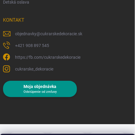
Detská oslava
KONTAKT
objednavky
@
cukrarskedekoracie.sk
+421 908 897 545
https://fb.com/cukrarskedekoracie
cukrarske_dekoracie
Moja objednávka
Odstúpenie od zmluvy