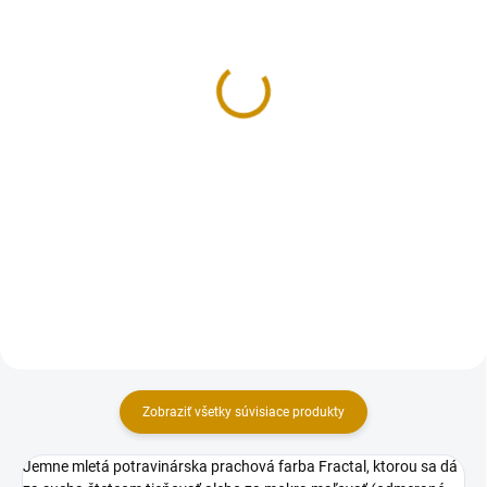
NA SKLADE
MOMENTÁLNE NEDOSTUPNÉ
Smartflex Velvet biely-
Smartflex Velvet zelený -
250 g
250 g
3,50 €
3,50 €
Do košíka
Detail
Cukrárska dekoratívna hmota s
Cukrárska dekoratívna hmota s
mandľovou príchuťou. Extra
príchuťou vanilky. Extra pružná
pružná hmota s vynikajúcimi
hmota s vynikajúcimi
vlastnosťami (nelepí sa, rýchlo si
vlastnosťami (nelepí sa, rýchlo si
drží tvar), vhodná najmä na
drží tvar), vhodná najmä na
poťahovanie tort a...
poťahovanie tort a modelovanie...
Zobraziť všetky súvisiace produkty
Jemne mletá potravinárska prachová farba Fractal, ktorou sa dá