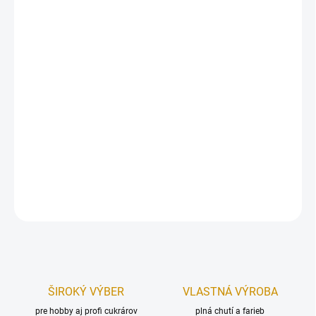
Jemne mletá potravinárska prachová farba Fractal, ktorou sa dá
za sucha štetcom tieňovať alebo za mokra maľovať (odmerané
množstvo farby zakvapneme alkoholom). Je možné s ňou farbiť
polevy, krémy, hmoty alebo rozohriatu bielu čokoládu. V prípade
hmoty však dosiahnete lepší výsledok použitím gélovej farby.
Hmotnosť:
3,5 g.
DETAILNÉ INFORMÁCIE
OPÝTAŤ SA
STRÁŽIŤ
ŠIROKÝ VÝBER
VLASTNÁ VÝROBA
pre hobby aj profi cukrárov
plná chutí a farieb