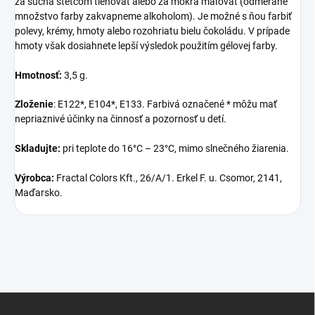
za sucha štetcom tieňovať alebo za mokra maľovať (odmerané
množstvo farby zakvapneme alkoholom). Je možné s ňou farbiť
polevy, krémy, hmoty alebo rozohriatu bielu čokoládu. V prípade
hmoty však dosiahnete lepší výsledok použitím gélovej farby.
Hmotnosť:
3,5 g.
Zloženie
: E122*, E104*, E133. Farbivá označené * môžu mať
nepriaznivé účinky na činnosť a pozornosť u detí.
Skladujte:
pri teplote do 16°C – 23°C, mimo slnečného žiarenia.
Výrobca:
Fractal Colors Kft., 26/A/1. Erkel F. u. Csomor, 2141,
Maďarsko.
Z
á