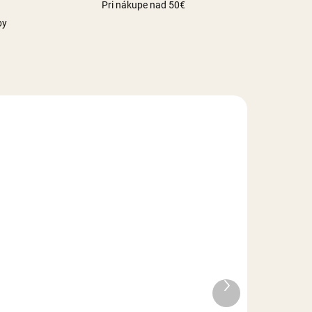
Pri nákupe nad 50€
by
LADE
NA SKLADE
g
Smartflex Velvet hnedý -
250 g
Ďalší
produkt
3,50 €