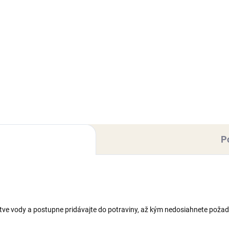
Do košíka
Do košíka
Cukrárska dekoratívna hmota
mandľovou príchuťou. Extra
rárska dekoratívna hmota s
pružná hmota s vynikajúcimi
huťou vanilky. Extra pružná
vlastnosťami (nelepí sa, rýchlo
ta s vynikajúcimi
drží tvar), vhodná najmä na
tnosťami (nelepí sa, rýchlo si
modelovanie figúrok/kvetov...
 tvar), vhodná najmä na
hovanie tort a modelovanie...
P
e vody a postupne pridávajte do potraviny, až kým nedosiahnete požad