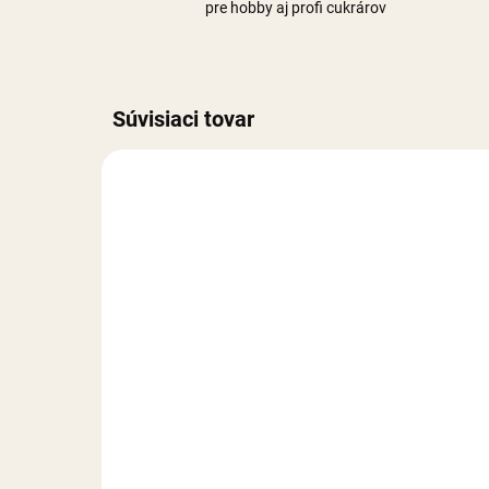
pre hobby aj profi cukrárov
Súvisiaci tovar
NA SKLADE
Smartflex Velvet červený
Sma
- 250 g
25
3,50 €
3,