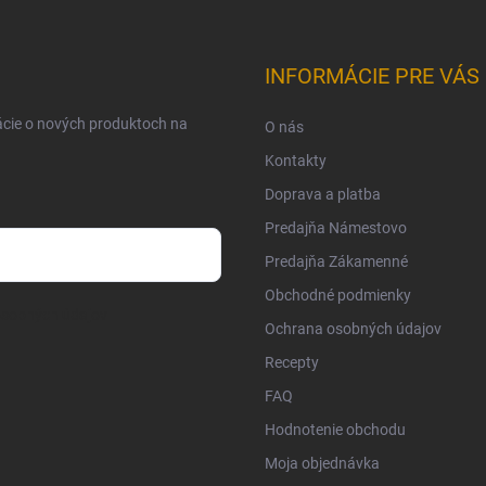
INFORMÁCIE PRE VÁS
ácie o nových produktoch na
O nás
Kontakty
Doprava a platba
Predajňa Námestovo
Predajňa Zákamenné
Obchodné podmienky
osobných údajov
Ochrana osobných údajov
Recepty
FAQ
Hodnotenie obchodu
Moja objednávka