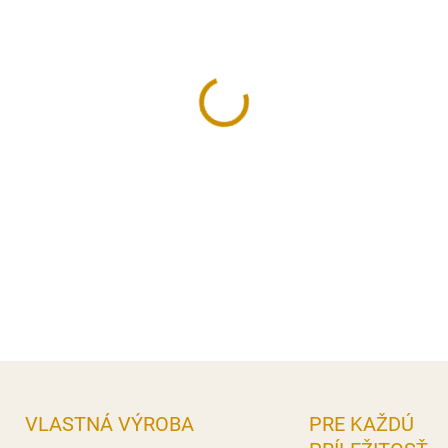
−
+
Prášková potravinárska farb
Časť obsahu sáčku rozpusťt
do potraviny, až kým nedosi
na cca 10 l tekutiny alebo 10
Hmotnosť:
5 g.
DETAILNÉ INFORMÁCIE
OPÝTAŤ SA
STRÁŽIŤ
VLASTNÁ VÝROBA
PRE KAŽDÚ