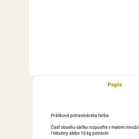
Do košíka
Cukrárska dekoratívna hmota s
Cuk
príchuťou vanilky. Extra pružná
príc
hmota s vynikajúcimi
hmo
vlastnosťami (nelepí sa, rýchlo si
vlas
drží tvar), vhodná najmä na
drží
poťahovanie tort a modelovanie...
poťa
Popis
Prášková potravinárska farba.
Časť obsahu sáčku rozpusťte v malom množstv
l tekutiny alebo 10 kg potravín.