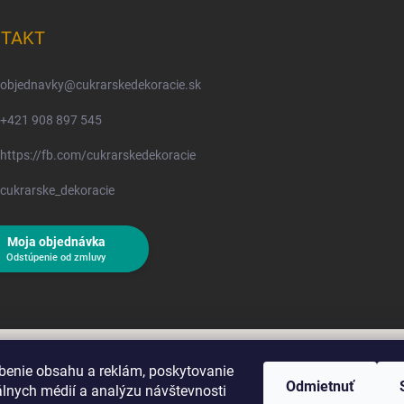
TAKT
objednavky
@
cukrarskedekoracie.sk
+421 908 897 545
https://fb.com/cukrarskedekoracie
cukrarske_dekoracie
Moja objednávka
Odstúpenie od zmluvy
benie obsahu a reklám, poskytovanie
Odmietnuť
álnych médií a analýzu návštevnosti