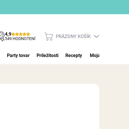
4,9
PRÁZDNY KOŠÍK
NÁKUPNÝ
549 HODNOTENÍ
KOŠÍK
Party tovar
Príležitosti
Recepty
Moja objednávka
026
MOŽNOSTI DORUČENIA