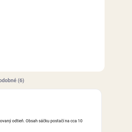
Do košíka
 s
Cukrárska dekoratívna hmota s
príchuťou vanilky. Extra pružná
 si
hmota s vynikajúcimi
vlastnosťami (nelepí sa, rýchlo si
.
drží tvar), vhodná najmä na
poťahovanie tort a modelovanie...
odobné (6)
ovaný odtieň. Obsah sáčku postačí na cca 10