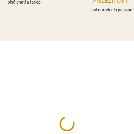
PRÍLEŽITOSŤ
plná chutí a farieb
od narodenín po svad
NA SKLADE
NA SK
rtflex Velvet ružový -
Smartflex Flower - 4 k
0 g
42 €
50 €