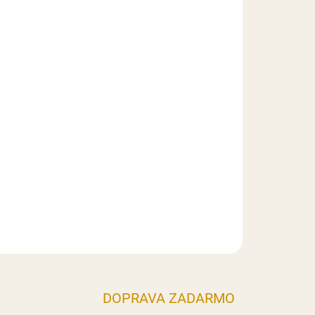
Pridať do košíka
a.
e v malom množstve vody a postupne pridávajte
ahnete požadovaný odtieň. Obsah sáčku postačí
 kg potravín.
DOPRAVA ZADARMO