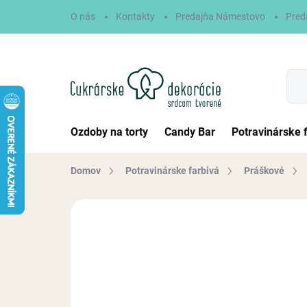
Prejsť
O nás
Kontakty
Predajňa Námestovo
Pred
na
obsah
Ozdoby na torty
Candy Bar
Potravinárske 
Domov
Potravinárske farbivá
Práškové
Neohodnotené
Podrobnosti hodn