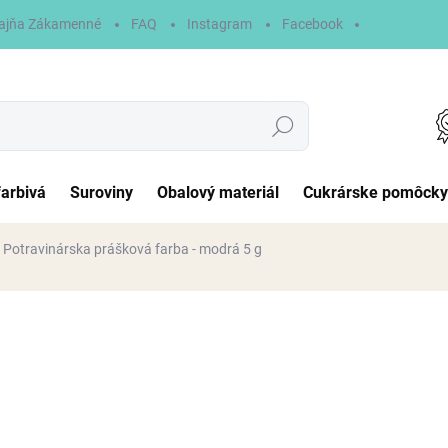
ajňa Zákamenné
FAQ
Instagram
Facebook
Hľadať
farbivá
Suroviny
Obalový materiál
Cukrárske pomôcky
Potravinárska prášková farba - modrá 5 g
otenia
1,60 €
Jednotková
NA SKLADE
cena:
MÔŽEME DORUČIŤ DO:
11.8.2