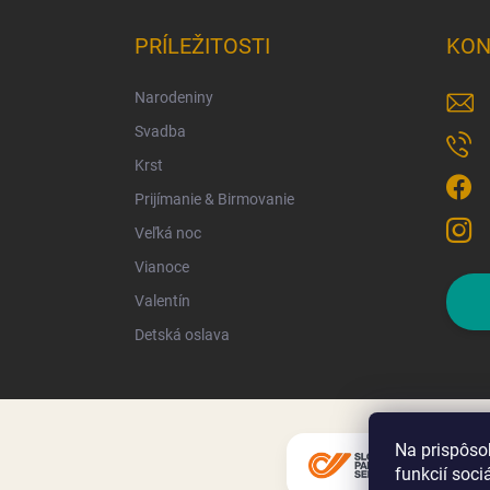
PRÍLEŽITOSTI
KON
Narodeniny
Svadba
Krst
Prijímanie & Birmovanie
Veľká noc
Vianoce
Valentín
Detská oslava
Na prispôso
funkcií soci