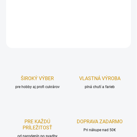
Rozmer: 45x35 cm.
Hrúbka: 1,2 cm.
DETAILNÉ INFORMÁCIE
OPÝTAŤ SA
STRÁŽIŤ
ŠIROKÝ VÝBER
VLASTNÁ VÝROBA
pre hobby aj profi cukrárov
plná chutí a farieb
PRE KAŽDÚ
DOPRAVA ZADARMO
PRÍLEŽITOSŤ
Pri nákupe nad 50€
od narodenín po svadby