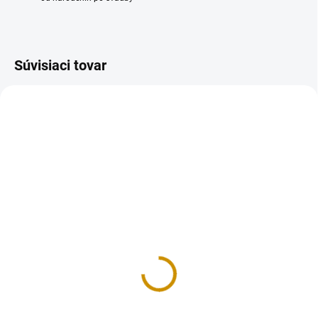
Súvisiaci tovar
NA SKLADE
MOMENTÁLNE NEDOSTUPNÉ
Krabička na zákusky –
Krabička na zákusky
20x21x8 cm
domčeky – 22x22x8 cm
1,10 €
1,20 €
Do košíka
Detail