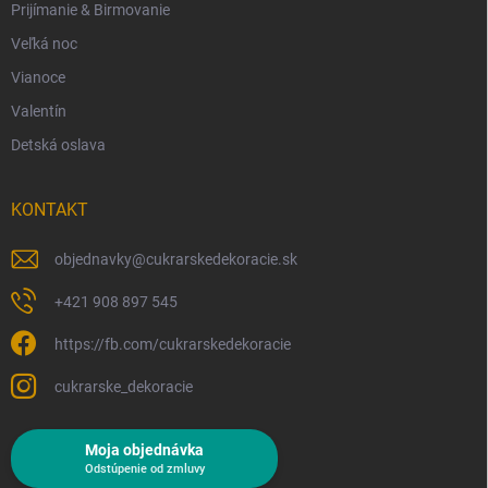
Prijímanie & Birmovanie
Veľká noc
Vianoce
Valentín
Detská oslava
KONTAKT
objednavky
@
cukrarskedekoracie.sk
+421 908 897 545
https://fb.com/cukrarskedekoracie
cukrarske_dekoracie
Moja objednávka
Odstúpenie od zmluvy