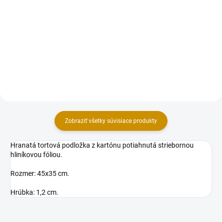
Tortová krabica určené k
Tortová krabica určené k
uskladneniu a prenosu tort a
uskladneniu a prenosu tort a
zákuskov. Materiál: (3VL) 3 –
zákuskov. Materiál: (3VL) 3 –
vrstvový kartón. Farba: hnedá.
vrstvový kartón. Farba: bielo-
Rozmery (vonkajšie): 22,5x22,5x8
hnedá kombinácia. Rozmery
cm. Dodávaná v plochom...
(vonkajšie): 22x22x8 cm....
Zobraziť všetky súvisiace produkty
Hranatá tortová podložka z kartónu potiahnutá striebornou
hliníkovou fóliou.
Rozmer: 45x35 cm.
Hrúbka: 1,2 cm.