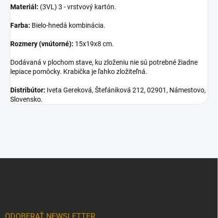
Materiál:
(3VL) 3 - vrstvový kartón.
Farba:
Bielo-hnedá kombinácia.
Rozmery (vnútorné):
15x19x8 cm.
Dodávaná v plochom stave, ku zloženiu nie sú potrebné žiadne
lepiace pomôcky. Krabička je ľahko zložiteľná.
Distribútor:
Iveta Gereková, Štefániková 212, 02901, Námestovo,
Slovensko.
Z
á
p
ä
t
i
ODOBERAŤ NEWSLETTER