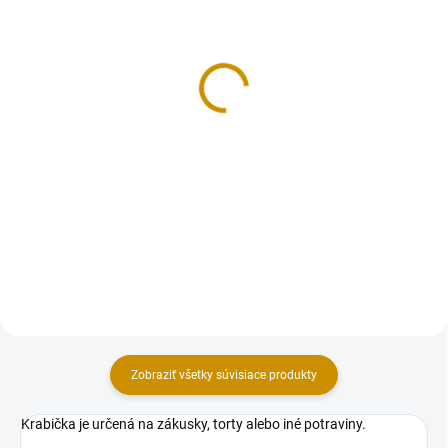
NA SKLADE
NA SKLADE
Podnos zlatý tenký - 28
Podnos biely - 35x35 cm
cm
6 €
0,45 €
Do košíka
Do košíka
Štvorcová tortová podložka z
kartónu. Povrch oblepený bielou
Okrúhly tenký kartónový podnos
fóliou s jemným vzorom
pod tortu. Priemer: 28 cm.
krajky.Rozmer: 35x35 cm.Hrúbka:
1,2 cm.
Zobraziť všetky súvisiace produkty
Krabička je určená na zákusky, torty alebo iné potraviny.