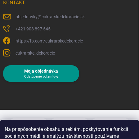
KONTAKT
objednavky
@
cukrarskedekoracie.sk
+421 908 897 545
https://fb.com/cukrarskedekoracie
cukrarske_dekoracie
Moja objednávka
Odstúpenie od zmluvy
Na prispôsobenie obsahu a reklám, poskytovanie funkcií
sociálnych médií a analýzu návštevnosti používame