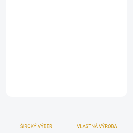
Krabička je určená na zákusky, torty alebo iné potraviny.
Materiál:
(3VL) 3 - vrstvový kartón.
Farba:
Bielo-hnedá kombinácia.
Rozmery (vnútorné):
15x19x8 cm.
Dodávaná v plochom stave, ku zloženiu nie sú potrebné žiadne
lepiace pomôcky. Krabička je ľahko zložiteľná.
DETAILNÉ INFORMÁCIE
OPÝTAŤ SA
STRÁŽIŤ
ŠIROKÝ VÝBER
VLASTNÁ VÝROBA