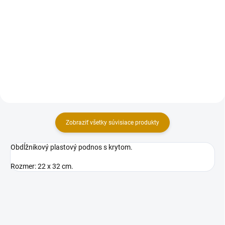
Darčeková papierová krabička na
Krabička je určená na zákusky,
makrónky. Materiál: hladká
torty alebo iné potraviny.
lepenka. Farba: na výber zo
Materiál: (3VL) 3 - vrstvový
šiestich variant – lososová,
kartón. Farba: bielo-hnedá
mentolová, čierna, zlatá, biela,
kombinácia. Rozmery (vnútorné):
perleťovo...
17,5x25x9,5 cm. Dodávaná v...
Zobraziť všetky súvisiace produkty
Obdĺžnikový plastový podnos s krytom.
Rozmer: 22 x 32 cm.