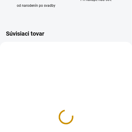
od narodenín po svadby
Súvisiaci tovar
NA SKLADE
MOMENTÁLNE NEDOSTUPNÉ
Krabička na makrónky
Krabička na zákusky K3
M1 – 16×4,5×4,5 cm
- 17,5x25x9,5 cm
1 €
0,80 €
Detail
Detail