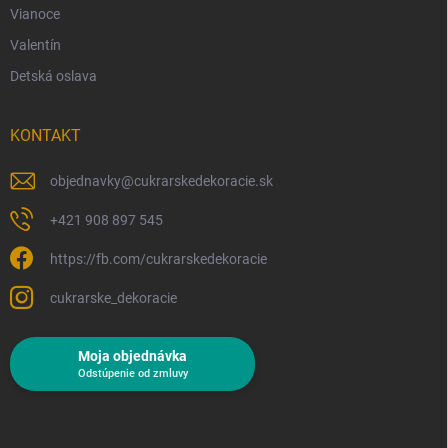
Vianoce
Valentín
Detská oslava
KONTAKT
objednavky
@
cukrarskedekoracie.sk
+421 908 897 545
https://fb.com/cukrarskedekoracie
cukrarske_dekoracie
Moja objednávka
Odstúpenie od zmluvy