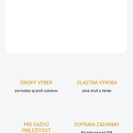
Obdĺžnikový plastový podnos s krytom.
Rozmer: 22 x 32 cm.
DETAILNÉ INFORMÁCIE
OPÝTAŤ SA
STRÁŽIŤ
ŠIROKÝ VÝBER
VLASTNÁ VÝROBA
pre hobby aj profi cukrárov
plná chutí a farieb
PRE KAŽDÚ
DOPRAVA ZADARMO
PRÍLEŽITOSŤ
Pri nákupe nad 50€