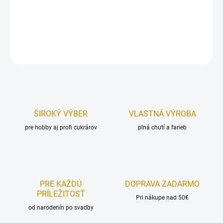
Materiál:
pevný, lesklý biely papier.
DETAILNÉ INFORMÁCIE
OPÝTAŤ SA
STRÁŽIŤ
ŠIROKÝ VÝBER
VLASTNÁ VÝROBA
pre hobby aj profi cukrárov
plná chutí a farieb
PRE KAŽDÚ
DOPRAVA ZADARMO
PRÍLEŽITOSŤ
Pri nákupe nad 50€
od narodenín po svadby