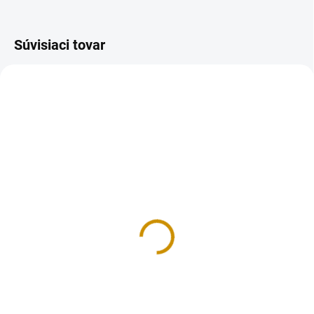
Súvisiaci tovar
NA SKLADE
NA SKLADE
Podnos zlatý - 36x47 cm
Podnos plastový - 37,5
cm
2,50 €
4,50 €
Do košíka
Do košíka
Obdĺžnikový kartónový podnos
pod tortu. Rozmer: 36x47 cm.
Okrúhly plastový podnos, na
zákusky, alebo tortu. Priemer: