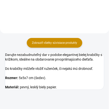
37,5 cm.
Zobraziť všetky súvisiace produkty
Darujte nezabudnuteľný dar v podobe elegantnej bielej krabičky s
krížikom, ideálne na obdarovanie prvopriímajúceho dieťaťa.
Do krabičky môžeťe vložiť ruženček, či nejakú inú drobnosť.
Rozmer:
5x5x7 cm (šxdxv).
Materiál:
pevný, lesklý biely papier.