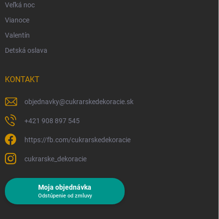
Veľká noc
Vianoce
Valentín
Detská oslava
KONTAKT
objednavky
@
cukrarskedekoracie.sk
+421 908 897 545
https://fb.com/cukrarskedekoracie
cukrarske_dekoracie
Moja objednávka
Odstúpenie od zmluvy