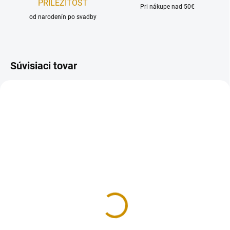
PRÍLEŽITOSŤ
Pri nákupe nad 50€
od narodenín po svadby
Súvisiaci tovar
REÁLNA FOTKA
REÁLNA FOTKA
RUČNÁ VÝROBA
RUČNÁ VÝROBA
NA SKLADE
NA SKLADE
Snehuliačik - sada
Pony - sada
8 €
11 €
Do košíka
Do košíka