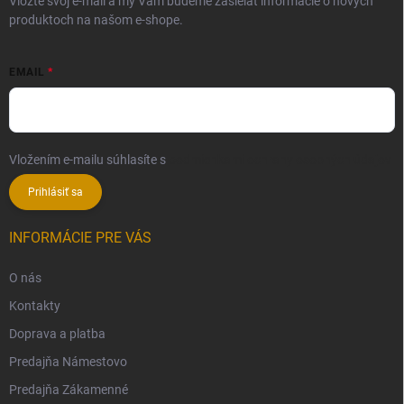
Vložte svoj e-mail a my Vám budeme zasielať informácie o nových
produktoch na našom e-shope.
EMAIL
Vložením e-mailu súhlasíte s
podmienkami ochrany osobných údajov
Prihlásiť sa
INFORMÁCIE PRE VÁS
O nás
Kontakty
Doprava a platba
Predajňa Námestovo
Predajňa Zákamenné