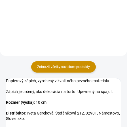
Sada dekorácii na tortu, vyrobená
Sada dekorácii na tortu, vyrobená
z modelovacej hmoty Smartflex
z modelovacej hmoty Smartflex
Velvet. Sada obsahuje 3 ks
Velvet. Sada obsahuje 3 ks
figúrok aj s posýpkou v rozmere:
figúrok v rozmere: 6,5 cm (výška).
snehuliačik 7 cm (výška),
stromček 6,5 cm (výška),...
Zobraziť všetky súvisiace produkty
Papierový zápich, vyrobený z kvalitného pevného materiálu.
Zápich je určený, ako dekorácia na tortu. Upevnený na špajdli.
Rozmer (výška):
10 cm.
Distribútor:
Iveta Gereková, Štefániková 212, 02901, Námestovo,
Slovensko.