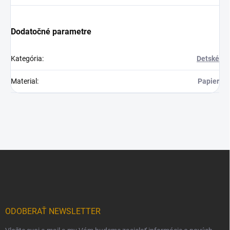
Dodatočné parametre
Kategória
:
Detské
Material
:
Papier
Z
á
p
ä
t
i
ODOBERAŤ NEWSLETTER
e