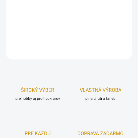
Papierový zápich, vyrobený z kvalitného pevného materiálu.
Zápich je určený, ako dekorácia na tortu. Upevnený na špajdli.
Rozmer (výška):
10 cm.
DETAILNÉ INFORMÁCIE
OPÝTAŤ SA
STRÁŽIŤ
ŠIROKÝ VÝBER
VLASTNÁ VÝROBA
pre hobby aj profi cukrárov
plná chutí a farieb
PRE KAŽDÚ
DOPRAVA ZADARMO