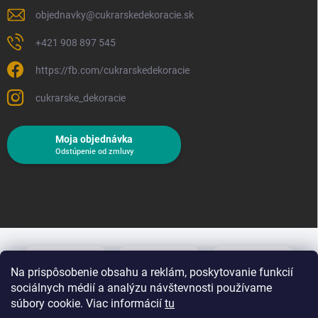
objednavky
@
cukrarskedekoracie.sk
+421 908 897 545
https://fb.com/cukrarskedekoracie
cukrarske_dekoracie
Moja objednávka
Odstúpenie od zmluvy
Na prispôsobenie obsahu a reklám, poskytovanie funkcií
sociálnych médií a analýzu návštevnosti používame
súbory cookie. Viac informácií
tu