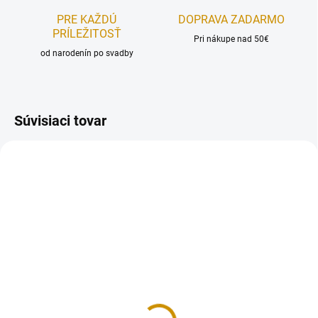
PRE KAŽDÚ
DOPRAVA ZADARMO
PRÍLEŽITOSŤ
Pri nákupe nad 50€
od narodenín po svadby
Súvisiaci tovar
REÁLNA FOTKA
REÁLNA FOTKA
RUČNÁ VÝROBA
RUČNÁ VÝROBA
NA SKLADE
NA SKLADE
Včielka Mája a Vilko -
Pony - sada
sada
11 €