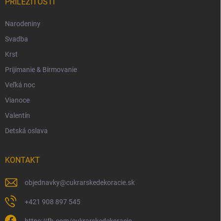
PRÍLEŽITOSTI
Narodeniny
Svadba
Krst
Prijímanie & Birmovanie
Veľká noc
Vianoce
Valentín
Detská oslava
KONTAKT
objednavky
@
cukrarskedekoracie.sk
+421 908 897 545
https://fb.com/cukrarskedekoracie