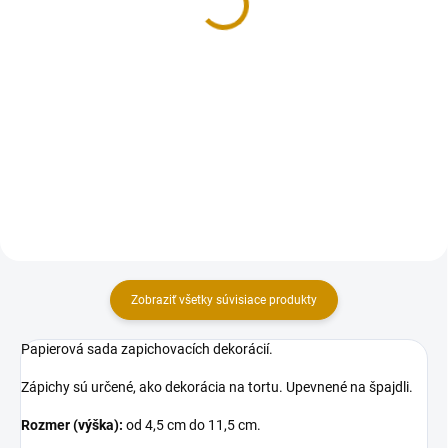
15,80 €
Do košíka
Do košíka
Sada dekorácii na tortu, vyrobená
z modelovacej hmoty Smartflex
Sada dekorácii na tortu, vyrobená
Velvet. Sada obsahuje 3 ks
z modelovacej hmoty Smartflex
figúrok v rozmere: 6,5 cm (výška).
Velvet. Sada obsahuje 3 ks
figúrok aj s kvietkami v rozmere:
Mája a Vilko 4x8x5 (šxvxd), lienka
2x0,8x2 (šxvxd),...
Zobraziť všetky súvisiace produkty
Papierová sada zapichovacích dekorácií.
Zápichy sú určené, ako dekorácia na tortu. Upevnené na špajdli.
Rozmer (výška):
od 4,5 cm do 11,5 cm.