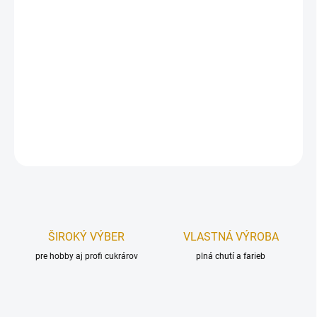
Papierová sada zapichovacích dekorácií.
Zápichy sú určené, ako dekorácia na tortu. Upevnené na špajdli.
Rozmer (výška):
od 4,5 cm do 11,5 cm.
Sa
da obsahuje:
8 ks.
DETAILNÉ INFORMÁCIE
OPÝTAŤ SA
STRÁŽIŤ
ŠIROKÝ VÝBER
VLASTNÁ VÝROBA
pre hobby aj profi cukrárov
plná chutí a farieb