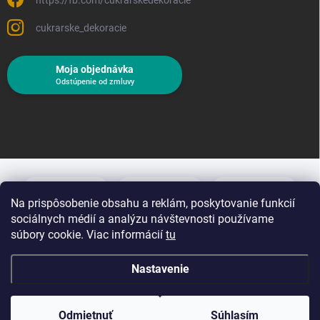
cukrarske_dekoracie
Moja objednávka
Odstúpenie od zmluvy
Na prispôsobenie obsahu a reklám, poskytovanie funkcií
sociálnych médií a analýzu návštevnosti používame
súbory cookie. Viac informácií
tu
Nastavenie
Copyright 2026
Cukrárske dekorácie
. Všetky práva vyhradené.
Upraviť
nastavenie cookies
Odmietnuť
Súhlasím