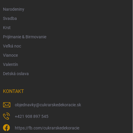
Narodeniny
Svadba
Krst
Prijímanie & Birmovanie
Veľká noc
Vianoce
Valentín
Detská oslava
KONTAKT
objednavky
@
cukrarskedekoracie.sk
+421 908 897 545
https://fb.com/cukrarskedekoracie