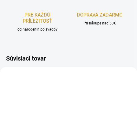
PRE KAŽDÚ
DOPRAVA ZADARMO
PRÍLEŽITOSŤ
Pri nákupe nad 50€
od narodenín po svadby
Súvisiaci tovar
REÁLNA FOTKA
REÁLNA FOTKA
RUČNÁ VÝROBA
RUČNÁ VÝROBA
NAJPREDÁVANEJŠIE
NA SKLADE
NA SKLADE
Safari - sada
Rybky - sada