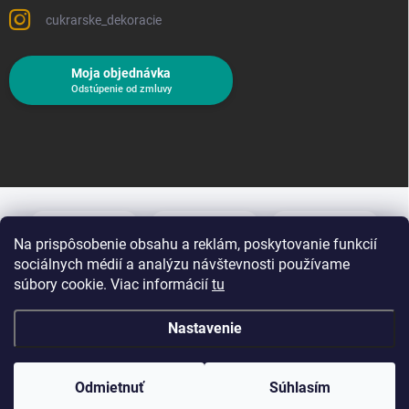
cukrarske_dekoracie
Moja objednávka
Odstúpenie od zmluvy
Na prispôsobenie obsahu a reklám, poskytovanie funkcií
sociálnych médií a analýzu návštevnosti používame
súbory cookie. Viac informácií
tu
Nastavenie
Copyright 2026
Cukrárske dekorácie
. Všetky práva vyhradené.
Upraviť
nastavenie cookies
Odmietnuť
Súhlasím
Vytvoril Shoptet