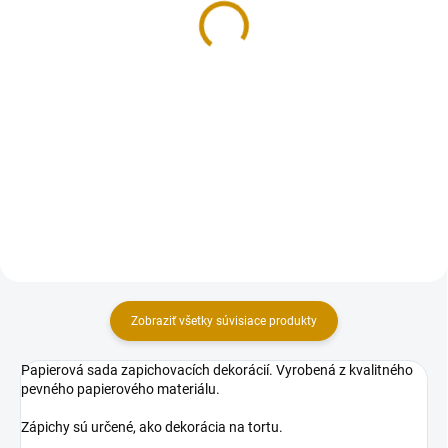
19 €
1,50 €
Do košíka
Do košíka
Sada dekorácii na tortu, vyrobená
Sada dekorácii na tortu, vyrobená
z modelovacej hmoty Smartflex
z modelovacej hmoty Smartflex
Velvet. Sada obsahuje 4 ks
Velvet. Sada obsahuje 5 ks
figúrok aj s listami: sloník 5×6,5
figúrok v rozmere: rybka 3,5 cm
cm cm (šxv), opička 3,5×6,5×4 cm
(šírka).
(šxvxh), levík...
Zobraziť všetky súvisiace produkty
Papierová sada zapichovacích dekorácií. Vyrobená z kvalitného
pevného papierového materiálu.
Zápichy sú určené, ako dekorácia na tortu.