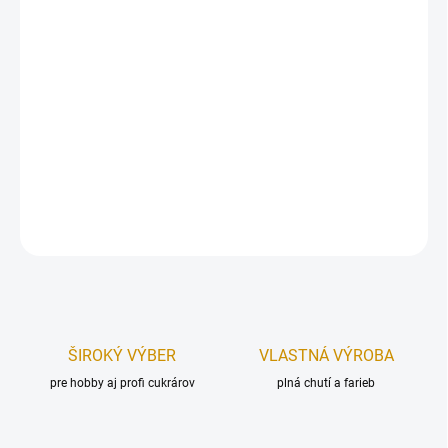
Papierová sada zapichovacích dekorácií. Vyrobená z kvalitného
pevného papierového materiálu.
Zápichy sú určené, ako dekorácia na tortu.
Rozmer (dĺžka):
7 cm.
Sada obsahuje:
8 ks.
DETAILNÉ INFORMÁCIE
OPÝTAŤ SA
STRÁŽIŤ
ŠIROKÝ VÝBER
VLASTNÁ VÝROBA
pre hobby aj profi cukrárov
plná chutí a farieb