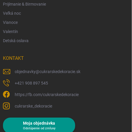
Prijímanie & Birmovanie
Veľká noc
Vianoce
Valentín
Detská oslava
KONTAKT
objednavky
@
cukrarskedekoracie.sk
+421 908 897 545
https://fb.com/cukrarskedekoracie
cukrarske_dekoracie
Moja objednávka
Odstúpenie od zmluvy