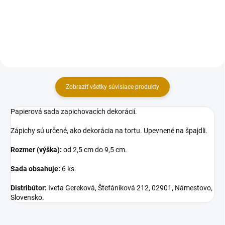
žabka, ježko 5 cm (výška).
zvieratká 2-3,5 cm (výška).
Zobraziť všetky súvisiace produkty
Papierová sada zapichovacích dekorácií.
Zápichy sú určené, ako dekorácia na tortu. Upevnené na špajdli.
Rozmer (výška):
od 2,5 cm do 9,5 cm.
Sada obsahuje:
6 ks.
Distribútor:
Iveta Gereková, Štefániková 212, 02901, Námestovo,
Slovensko.