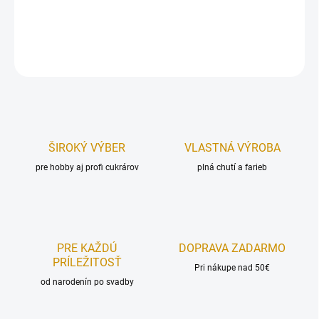
Sada obsahuje:
6 ks.
DETAILNÉ INFORMÁCIE
OPÝTAŤ SA
STRÁŽIŤ
ŠIROKÝ VÝBER
VLASTNÁ VÝROBA
pre hobby aj profi cukrárov
plná chutí a farieb
PRE KAŽDÚ
DOPRAVA ZADARMO
PRÍLEŽITOSŤ
Pri nákupe nad 50€
od narodenín po svadby