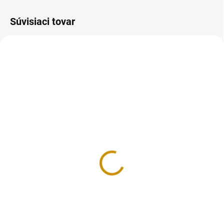
Súvisiaci tovar
REÁLNA FOTKA
REÁLNA FOTKA
RUČNÁ VÝROBA
RUČNÁ VÝROBA
NA SKLADE
NA SKLADE
Krtkova banda - sada
Zvieratká na dvore -
sada
13,50 €
6,50 €
Do košíka
Do košíka
Sada dekorácii na tortu, vyrobená
z modelovacej hmoty Smartflex
Sada dekorácii na tortu, vyrobená
Velvet. Sada obsahuje 4 ks
z modelovacej hmoty. Sada
figúrok v rozmere: zajko, myška,
obsahuje 7 ks figúrok v rozmere: