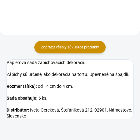
(šxv), 3 ks lekná 3,5 cm (šírka), 3
krtko, zajko, myška, ježko 5 cm
ks ryba 3 cm (šírka).
(výška), 20 ks...
Zobraziť všetky súvisiace produkty
Papierová sada zapichovacích dekorácií.
Zápichy sú určené, ako dekorácia na tortu. Upevnené na špajdli.
Rozmer (šírka):
od 14 cm do 4 cm.
Sa
da obsahuje:
6 ks.
Distribútor:
Iveta Gereková, Štefániková 212, 02901, Námestovo,
Slovensko.