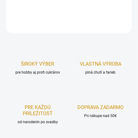
Sa
da obsahuje:
6 ks.
DETAILNÉ INFORMÁCIE
OPÝTAŤ SA
STRÁŽIŤ
ŠIROKÝ VÝBER
VLASTNÁ VÝROBA
pre hobby aj profi cukrárov
plná chutí a farieb
PRE KAŽDÚ
DOPRAVA ZADARMO
PRÍLEŽITOSŤ
Pri nákupe nad 50€
od narodenín po svadby