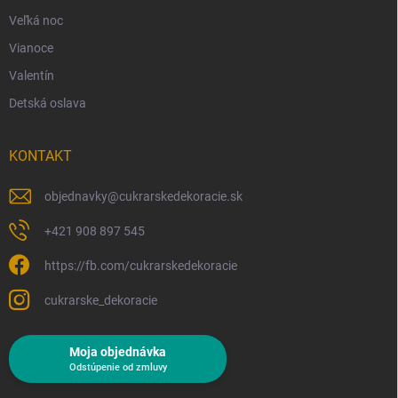
Veľká noc
Vianoce
Valentín
Detská oslava
KONTAKT
objednavky
@
cukrarskedekoracie.sk
+421 908 897 545
https://fb.com/cukrarskedekoracie
cukrarske_dekoracie
Moja objednávka
Odstúpenie od zmluvy