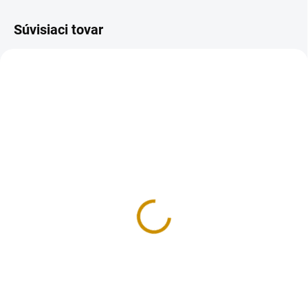
Súvisiaci tovar
REÁLNA FOTKA
REÁLNA FOTKA
RUČNÁ VÝROBA
RUČNÁ VÝROBA
NA SKLADE
NA SKLADE
Rybárska - sada
Krtkova banda - sada
9 €
16 €
Do košíka
Do košíka
Sada dekorácii na tortu, vyrobená
Sada dekorácii na tortu, vyrobená
z modelovacej hmoty Smartflex
z modelovacej hmoty Smartflex
Velvet. Sada obsahuje 7 ks
Velvet. Sada obsahuje 4 ks
figúrok v rozmere: rybár 7x8 cm
figúrok aj s kvietkami v rozmere: