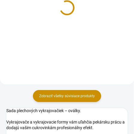
5,50 €
9,50 €
Do košíka
Do košíka
Bielková glazúra je dokonalá
Bielková glazúra je dokonalá
voľba pre vytvorenie nádherných
voľba pre vytvorenie nádherných
cukrových dekorácií, zdobenie
cukrových dekorácií, zdobenie
svadobných tort či perníkov a
svadobných tort či perníkov a
tvrdého pečiva. Jednoduchá
tvrdého pečiva. Jednoduchá
príprava - stačí pridať vodu....
príprava - stačí pridať vodu....
Zobraziť všetky súvisiace produkty
Sada plechových vykrajovačiek – oválky.
Vykrajovače a vykrajovacie formy vám uľahčia pekársku prácu a
dodajú vašim cukrovinkám profesionálny efekt.