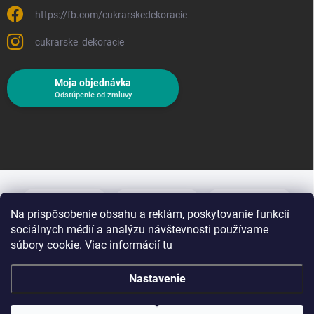
https://fb.com/cukrarskedekoracie
cukrarske_dekoracie
Moja objednávka
Odstúpenie od zmluvy
Na prispôsobenie obsahu a reklám, poskytovanie funkcií
sociálnych médií a analýzu návštevnosti používame
súbory cookie. Viac informácií
tu
Nastavenie
Copyright 2026
Cukrárske dekorácie
. Všetky práva vyhradené.
Upraviť