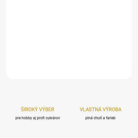
Sada plechových vykrajovačiek – oválky.
Vykrajovače a vykrajovacie formy vám uľahčia pekársku prácu a
dodajú vašim cukrovinkám profesionálny efekt.
Rozmer (dĺžka):
od 4 - 2,5 cm.
Balenie obsahuje:
3 ks.
DETAILNÉ INFORMÁCIE
OPÝTAŤ SA
STRÁŽIŤ
ŠIROKÝ VÝBER
VLASTNÁ VÝROBA
pre hobby aj profi cukrárov
plná chutí a farieb