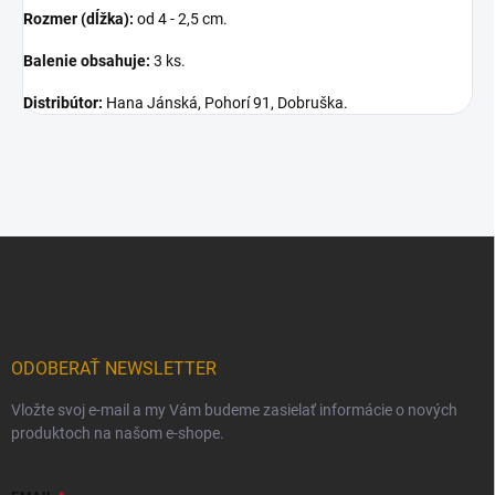
Rozmer (dĺžka):
od 4 - 2,5 cm.
Balenie obsahuje:
3 ks.
Distribútor:
Hana Jánská, Pohorí 91, Dobruška.
Z
á
p
ä
t
i
ODOBERAŤ NEWSLETTER
e
Vložte svoj e-mail a my Vám budeme zasielať informácie o nových
produktoch na našom e-shope.