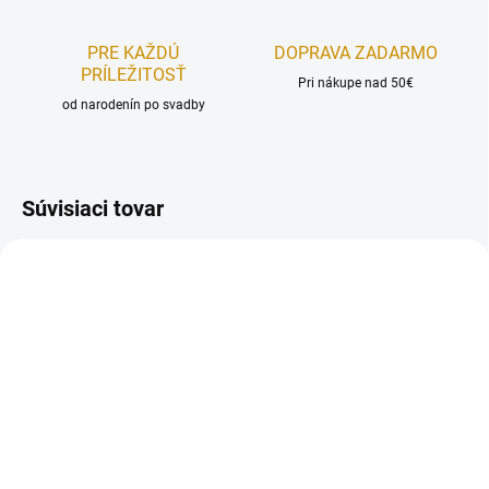
PRE KAŽDÚ
DOPRAVA ZADARMO
PRÍLEŽITOSŤ
Pri nákupe nad 50€
od narodenín po svadby
Súvisiaci tovar
NA SKLADE
NA SKLADE
Kráľovská glazúra - na
Kráľovská glazúra - na
medovníky 500 g
medovníky 900 g