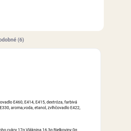
ebo
Košíčky sú vhodné na pečenie
dezertov do 220°C alebo na...
odobné (6)
ovadlo E460, E414, E415, dextróza, farbivá
 E330, aroma,voda, etanol, zvlhčovadlo E422,
oho cukry 17g Vláknina 16,3g Bielkoviny 0g