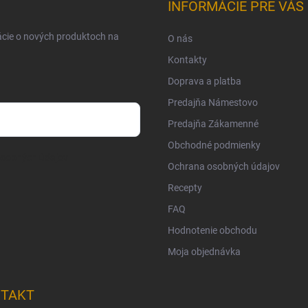
INFORMÁCIE PRE VÁS
ácie o nových produktoch na
O nás
Kontakty
Doprava a platba
Predajňa Námestovo
Predajňa Zákamenné
Obchodné podmienky
osobných údajov
Ochrana osobných údajov
Recepty
FAQ
Hodnotenie obchodu
Moja objednávka
TAKT