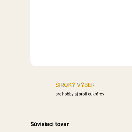
ŠIROKÝ VÝBER
pre hobby aj profi cukrárov
Súvisiaci tovar