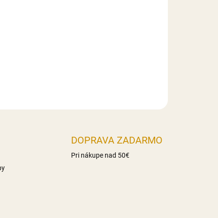
ická hodnota 1495KJ/353kcal,, Tuky 0g z toho
haridy 86g z toho cukry 17g Vláknina 16,3g
Slovensko
DOPRAVA ZADARMO
Pri nákupe nad 50€
by