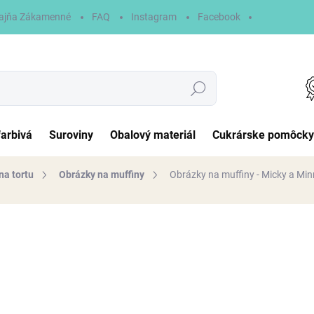
ajňa Zákamenné
FAQ
Instagram
Facebook
Hľadať
farbivá
Suroviny
Obalový materiál
Cukrárske pomôcky
na tortu
Obrázky na muffiny
Obrázky na muffiny - Micky a Min
otenia
6,90 €
Jednotková
NA SKLADE
cena:
MÔŽEME DORUČIŤ DO:
11.8.2