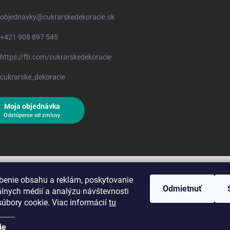
objednavky
@
cukrarskedekoracie.sk
+421 908 897 545
https://fb.com/cukrarskedekoracie
cukrarske_dekoracie
Moja objednávka
Odstúpenie od zmluvy
benie obsahu a reklám, poskytovanie
Odmietnuť
álnych médií a analýzu návštevnosti
úbory cookie. Viac informácií
tu
ie