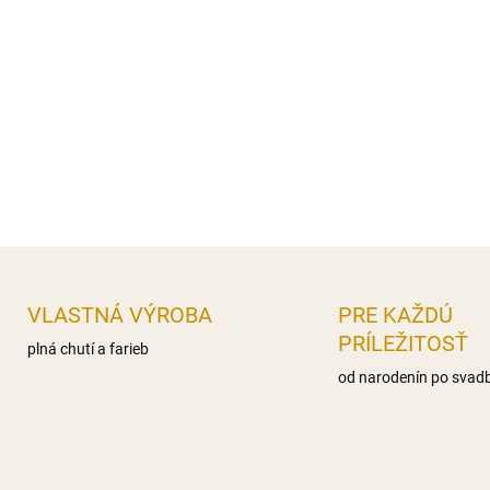
Výživové údaje 100g Energet
nas.mastné kyseliny 0g,, Sac
Bielkoviny 0g Soľ 0,1g
Distribútor: Iveta Gereková, 
DETAILNÉ INFORMÁCIE
OPÝTAŤ SA
STRÁŽIŤ
VLASTNÁ VÝROBA
PRE KAŽDÚ
PRÍLEŽITOSŤ
plná chutí a farieb
od narodenín po svad