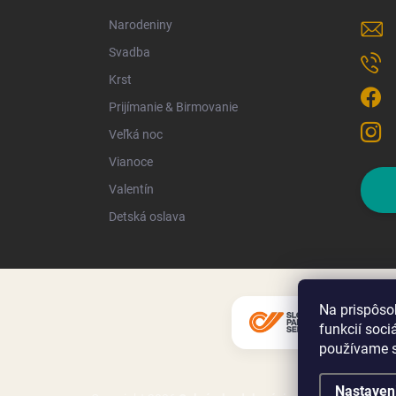
Narodeniny
Svadba
Krst
Prijímanie & Birmovanie
Veľká noc
Vianoce
Valentín
Detská oslava
Na prispôso
funkcií soci
používame s
Nastaven