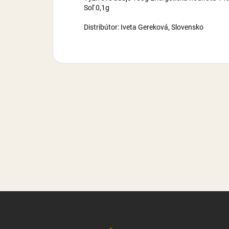
Soľ 0,1g
Distribútor: Iveta Gereková, Slovensko
Z
á
p