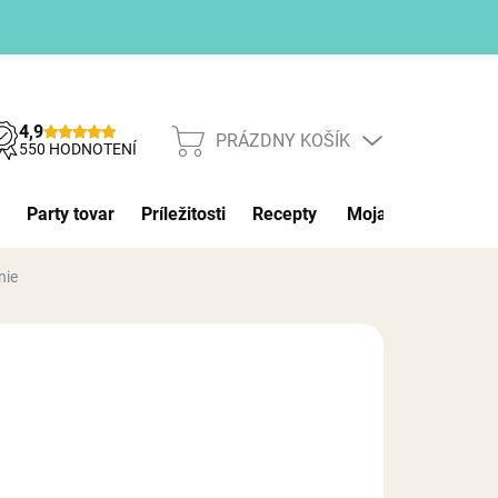
4,9
PRÁZDNY KOŠÍK
NÁKUPNÝ
550 HODNOTENÍ
KOŠÍK
Party tovar
Príležitosti
Recepty
Moja objednávka
nie
026
MOŽNOSTI DORUČENIA