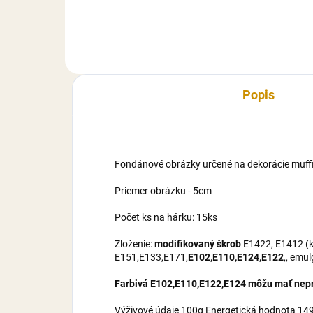
Košíčky sú vhodné na pečenie
dezertov do 220°C alebo na...
Popis
Fondánové obrázky určené na dekorácie muffi
Priemer obrázku - 5cm
Počet ks na hárku: 15ks
Zloženie:
modifikovaný škrob
E1422, E1412 (ku
E151,E133,E171,
E102,E110,E124,E122
,, emu
Farbivá E102,E110,E122,E124 môžu mať nepri
Výživové údaje 100g Energetická hodnota 1495