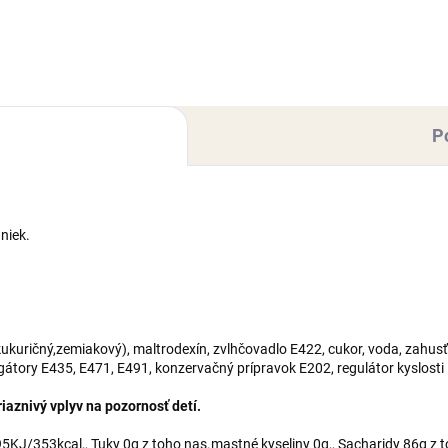
pečenie dezertov do 220°C al
na servírovanie –...
P
niek.
kuričný,zemiakový), maltrodexín, zvlhčovadlo E422, cukor, voda, zahusť
lgátory E435, E471, E491, konzervačný prípravok E202, regulátor kyslosti
aznivý vplyv na pozornosť detí.
KJ/353kcal,, Tuky 0g z toho nas.mastné kyseliny 0g,, Sacharidy 86g z t