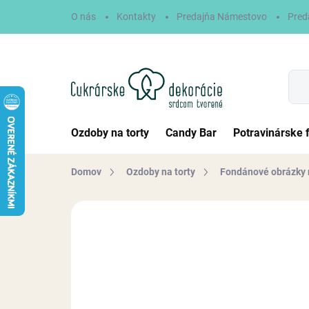
Prejsť
O nás
Kontakty
Predajňa Námestovo
Pred
na
obsah
Ozdoby na torty
Candy Bar
Potravinárske 
Domov
Ozdoby na torty
Fondánové obrázky 
Neohodnotené
Podrobnosti hodn