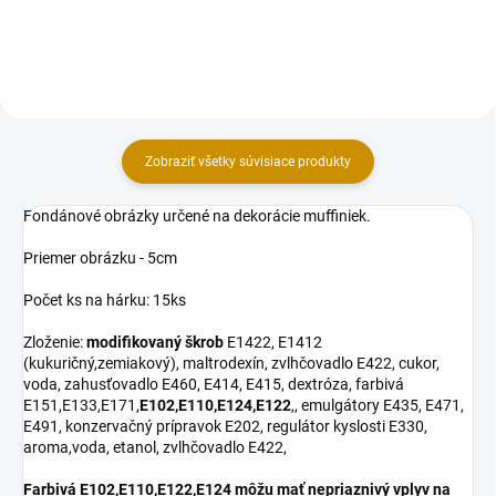
dezertov do 220°C alebo na...
na servírovanie –...
Zobraziť všetky súvisiace produkty
Fondánové obrázky určené na dekorácie muffiniek.
Priemer obrázku - 5cm
Počet ks na hárku: 15ks
Zloženie:
modifikovaný škrob
E1422, E1412
(kukuričný,zemiakový), maltrodexín, zvlhčovadlo E422, cukor,
voda, zahusťovadlo E460, E414, E415, dextróza, farbivá
E151,E133,E171,
E102,E110,E124,E122
,, emulgátory E435, E471,
E491, konzervačný prípravok E202, regulátor kyslosti E330,
aroma,voda, etanol, zvlhčovadlo E422,
Farbivá E102,E110,E122,E124 môžu mať nepriaznivý vplyv na