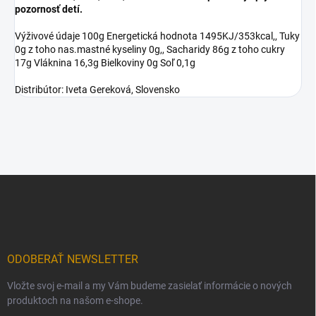
pozornosť detí.
Výživové údaje 100g Energetická hodnota 1495KJ/353kcal,, Tuky
0g z toho nas.mastné kyseliny 0g,, Sacharidy 86g z toho cukry
17g Vláknina 16,3g Bielkoviny 0g Soľ 0,1g
Distribútor: Iveta Gereková, Slovensko
Z
á
p
ä
t
i
ODOBERAŤ NEWSLETTER
e
Vložte svoj e-mail a my Vám budeme zasielať informácie o nových
produktoch na našom e-shope.