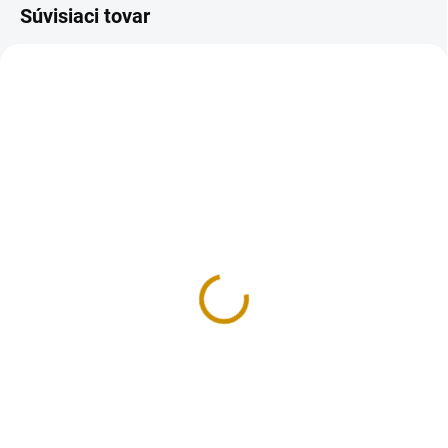
Súvisiaci tovar
NA SKLADE
MOMENTÁLNE NEDOSTUPNÉ
Košíček modrý - 6,5 cm
Košíček 6,5 cm – 1 ks
0,20 €
0,20 €
Do košíka
Detail
Cukrárenské košíčky sú skvelým
Cukrárenské košíčky sú skvelým
doplnkom pre vaše chvíle pečenia
doplnkom pre vaše chvíle pečenia
sladkých dobrôt. Vyrobené z
sladkých dobrôt. Vyrobené z
nepremastiteľného papiera.
papiera. Košíčky sú vhodné na
Košíčky sú vhodné na pečenie
pečenie dezertov do 220°C alebo