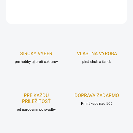
DETAILNÉ INFORMÁCIE
OPÝTAŤ SA
STRÁŽIŤ
ŠIROKÝ VÝBER
VLASTNÁ VÝROBA
pre hobby aj profi cukrárov
plná chutí a farieb
PRE KAŽDÚ
DOPRAVA ZADARMO
PRÍLEŽITOSŤ
Pri nákupe nad 50€
od narodenín po svadby