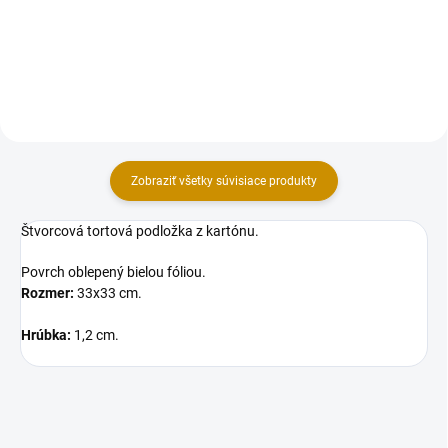
lepenka. Farba: biela.Rozmery
kartón. Farba: Bielo-hnedá
(vnútorné): 27,2×4,6×4,6 cm.
kombinácia. Rozmery (vnútorné):
Dodávaná v plochom stave, ku
15x19x8 cm. Dodávaná v...
zloženiu...
Zobraziť všetky súvisiace produkty
Štvorcová tortová podložka z kartónu.
Povrch oblepený bielou fóliou.
Rozmer:
33x33 cm.
Hrúbka:
1,2 cm.