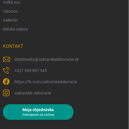
Veľká noc
Vianoce
Valentín
Detská oslava
KONTAKT
objednavky
@
cukrarskedekoracie.sk
+421 908 897 545
https://fb.com/cukrarskedekoracie
cukrarske_dekoracie
Moja objednávka
Odstúpenie od zmluvy