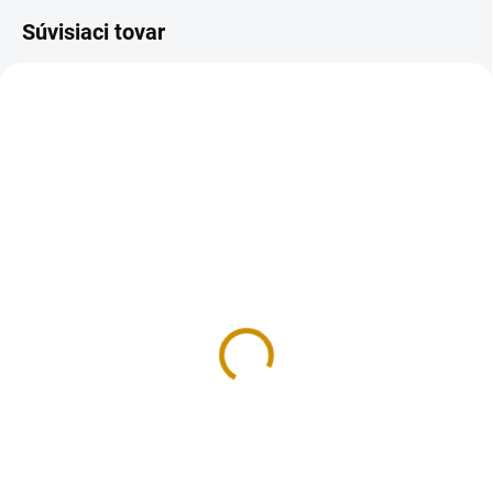
Súvisiaci tovar
NA SKLADE
NA SKLADE
Krabička na makrónky
Krabička na zákusky K1
M2 – 27,2×4,6×4,6 cm
- 15x19x8 cm
2 €
0,75 €
Do košíka
Do košíka
Darčeková papierová krabička s
Krabička je určená na zákusky,
priehľadným vrchom na
torty alebo iné potraviny.
makrónky. Materiál: hladká
Materiál: (3VL) 3 - vrstvový