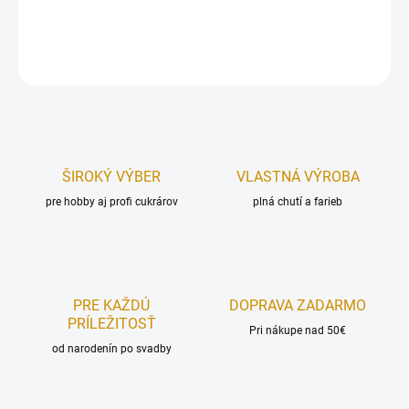
DETAILNÉ INFORMÁCIE
OPÝTAŤ SA
STRÁŽIŤ
ŠIROKÝ VÝBER
VLASTNÁ VÝROBA
pre hobby aj profi cukrárov
plná chutí a farieb
PRE KAŽDÚ
DOPRAVA ZADARMO
PRÍLEŽITOSŤ
Pri nákupe nad 50€
od narodenín po svadby