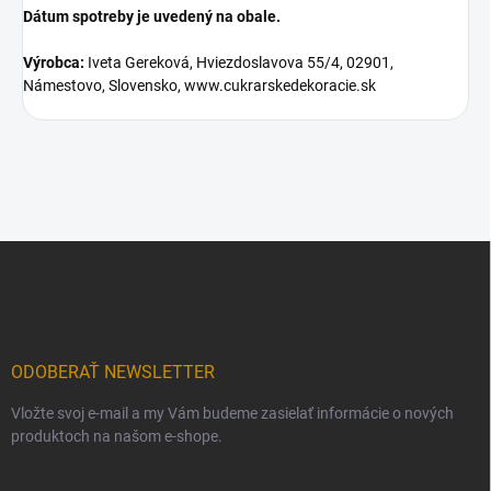
Dátum spotreby je uvedený na obale.
Výrobca:
Iveta Gereková, Hviezdoslavova 55/4, 02901,
Námestovo, Slovensko, www.cukrarskedekoracie.sk
Z
á
p
ä
t
i
ODOBERAŤ NEWSLETTER
e
Vložte svoj e-mail a my Vám budeme zasielať informácie o nových
produktoch na našom e-shope.