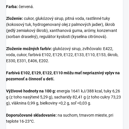
Farba:
červená.
Zloženie:
cukor, glukózový sirup, pitná voda, rastlinné tuky
(kokosový tuk, hydrogenovaný olej z palmových jadier), škrob
(jedlý zemiakový škrob), xanthanová guma, arómy, konzervant
(sorban draselný), regulátor kyslosti (kyselina citrónová).
Zloženie možných farbív:
glukózový sirup, zvlhčovalo: E422,
voda, cukor, farbivá E102, E129, E122, E133, E110, E153, škrob,
E330, E331, E406, E202.
Farbivá E102, E129, E122, E110 môžu mať nepriaznivý vplyv na
pozornosť a činnosť u detí.
Výživové hodnoty na 100 g:
energia 1641 kJ/388 kcal, tuky 6,26
g (z toho nasýtené 5,29 g), sacharidy 82,41 g (z toho cukry 73,23
g), vláknina 0,99 g, bielkoviny <0,2 g, soľ <0,03 g.
Doporučované skladovanie:
na suchom, tmavom mieste, pri
teplote 16-23°C.