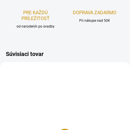
PRE KAŽDÚ
DOPRAVA ZADARMO
PRÍLEŽITOSŤ
Pri nákupe nad 50€
od narodenín po svadby
Súvisiaci tovar
AKCIA
AKCIA
REÁLNA FOTKA
REÁLNA FOTKA
RUČNÁ VÝROBA
RUČNÁ VÝROBA
FÉROVÁ CENA
FÉROVÁ CENA
NA SKLADE
NA SKLADE
Ruže veľké - 10 ks
Ružičky mini 2 cm - 15
ks
9,50 €