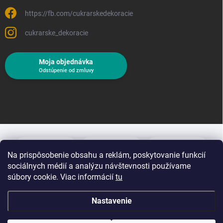
https://fb.com/cukrarskedekoracie
cukrarske_dekoracie
Moja objednávka
Odstúpenie od zmluvy
Na prispôsobenie obsahu a reklám, poskytovanie funkcií
sociálnych médií a analýzu návštevnosti používame
súbory cookie. Viac informácií
tu
Nastavenie
Copyright 2026
Cukrárske dekorácie
. Všetky práva vyhradené.
Upraviť