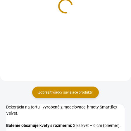
4,50 €
Do košíka
Do košíka
Balenie kvetov – ruží, vyrobených
z modelovacej hmoty Smartflex
Kvietky na tortu – ruže vyrobené
Velvet.Balenie obsahuje ruže s
z modelovacej hmoty Smartflex
rozmermi: 10 ks ruža – 5,5 cm
Velvet. Zvýhodnené balenie
(priemer).Farba: cyklamenová.
obsahuje ruže s rozmerom: 15 ks
– 2 cm (priemer). Priemer
ruže: 2...
Zobraziť všetky súvisiace produkty
Dekorácia na tortu - vyrobená z modelovacej hmoty Smartflex
Velvet.
Balenie obsahuje kvety s rozmermi:
3 ks kvet – 6 cm (priemer).