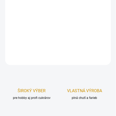
Dekorácia na tortu - vyrobená z modelovacej hmoty Smartflex
Velvet.
Balenie obsahuje kvety s rozmermi:
3 ks kvet – 6 cm (priemer).
Farba:
červená.
DETAILNÉ INFORMÁCIE
OPÝTAŤ SA
STRÁŽIŤ
ŠIROKÝ VÝBER
VLASTNÁ VÝROBA
pre hobby aj profi cukrárov
plná chutí a farieb