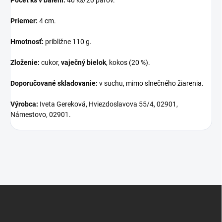
Priemer:
4 cm.
Hmotnosť:
približne 110 g.
Zloženie:
cukor,
vaječný bielok
, kokos (20 %).
Doporučované skladovanie:
v suchu, mimo slnečného žiarenia.
Výrobca:
Iveta Gereková, Hviezdoslavova 55/4, 02901,
Námestovo, 02901.
Z
á
p