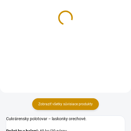
Modrá poleva - 250 g
Čučoriedky lyofilizované
- 25 g
3,50 €
3,90 €
Do košíka
Do košíka
Kvalitná cukrárska poleva s
príjemnou chuťou. Môže sa
Lyofilizácia je proces sušenia
použiť na poliatie tortového
mrazom, pri ktorom si ovocie
korpusu, rolády, cukroviniek a
zachováva svoju prirodzenú
mnoho ďalších druhov sladkého
štruktúru, farbu, vôňu a
pečiva. Veľmi dobre sa s ňou...
predovšetkým nutričnú hodnotu
vrátane všetkých vitamínov a...
Zobraziť všetky súvisiace produkty
Cukrárensky polotovar – laskonky orechové.
Počet ks v balení:
40 ks/20 párov.