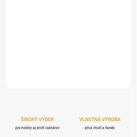
−
+
Pridať do košíka
Cukrárensky polotovar – laskonky orechové.
Počet ks v balení:
40 ks/20 párov.
Priemer:
4 cm.
Hmotnosť:
približne 110 g.
DETAILNÉ INFORMÁCIE
OPÝTAŤ SA
STRÁŽIŤ
ŠIROKÝ VÝBER
VLASTNÁ VÝROBA
pre hobby aj profi cukrárov
plná chutí a farieb