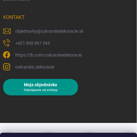
KONTAKT
objednavky
@
cukrarskedekoracie.sk
+421 908 897 545
https://fb.com/cukrarskedekoracie
cukrarske_dekoracie
Moja objednávka
Odstúpenie od zmluvy