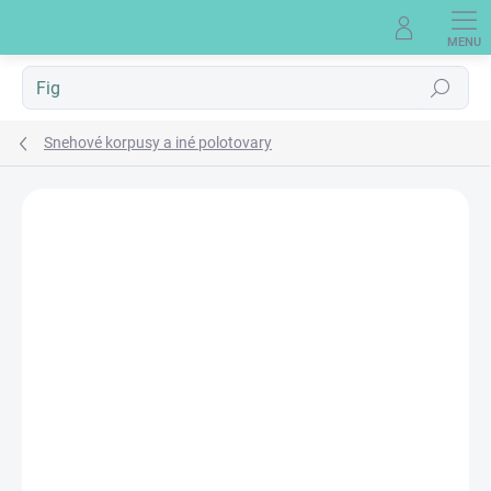
Prejsť
na
obsah
Hľadať
Snehové korpusy a iné polotovary
Neohodnotené
Podrobnosti hodnotenia
NÁŠ TIP