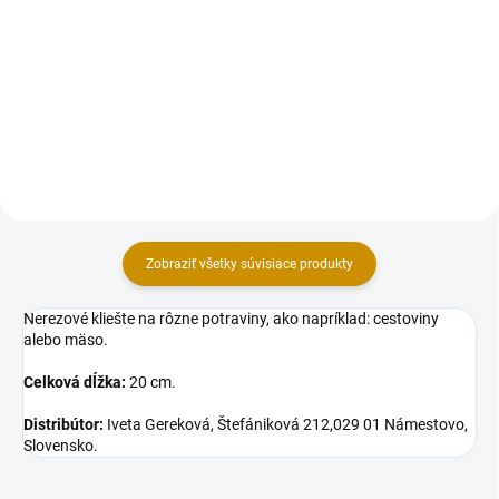
Fólia na tvarovanie čokolády
Fólia na tvarovanie čokolády
alebo ako ochranná fólia na rezy
alebo ako ochranná fólia na rezy
(dezerty, cheesecake,
(dezerty, cheesecake, torty).
torty).Vhodná pre styk s
Vhodná pre styk s potravinami.
potravinami.Rozmer: výška 16
Rozmer: výška 8 cm, dĺžka 8 m.
cm, dĺžka 10 m.
Zobraziť všetky súvisiace produkty
Nerezové kliešte na rôzne potraviny, ako napríklad: cestoviny
alebo mäso.
Celková dĺžka:
20 cm.
Distribútor:
Iveta Gereková, Štefániková 212,029 01 Námestovo,
Slovensko.