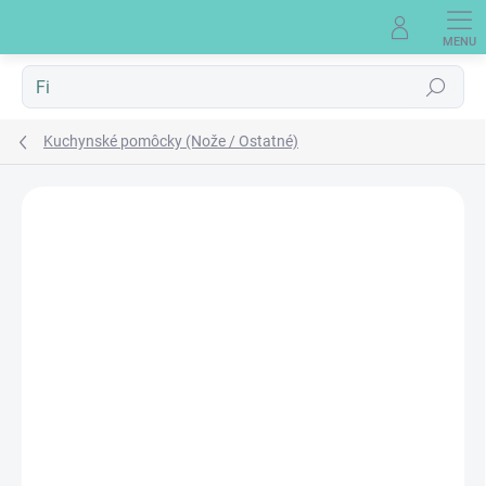
Prejsť
na
obsah
Hľadať
Kuchynské pomôcky (Nože / Ostatné)
Neohodnotené
Podrobnosti hodnotenia