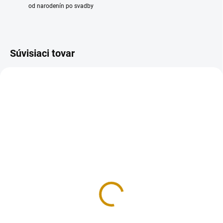
od narodenín po svadby
Súvisiaci tovar
NA SKLADE
MOMENTÁLNE NEDOSTUPNÉ
Fólia na zákusky 16
Fólia na zákusky - 8
cm/10 m
cm/10 m
9 €
6,50 €
Do košíka
Detail