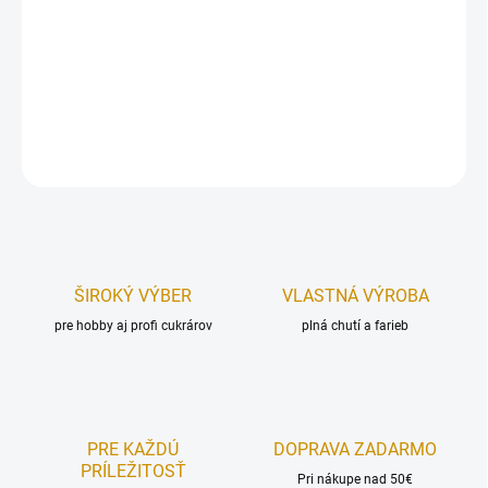
Nerezové kliešte na rôzne potraviny, ako napríklad: cestoviny
alebo mäso.
Celková dĺžka:
20 cm.
DETAILNÉ INFORMÁCIE
OPÝTAŤ SA
STRÁŽIŤ
ŠIROKÝ VÝBER
VLASTNÁ VÝROBA
pre hobby aj profi cukrárov
plná chutí a farieb
PRE KAŽDÚ
DOPRAVA ZADARMO
PRÍLEŽITOSŤ
Pri nákupe nad 50€