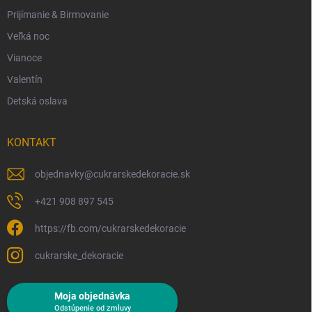
Prijímanie & Birmovanie
Veľká noc
Vianoce
Valentín
Detská oslava
KONTAKT
objednavky
@
cukrarskedekoracie.sk
+421 908 897 545
https://fb.com/cukrarskedekoracie
cukrarske_dekoracie
Moja objednávka
Odstúpenie od zmluvy