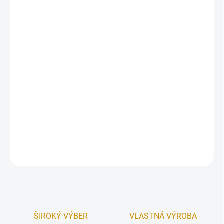
DORUČENIA
−
+
Pridať do košíka
Fólia na tvarovanie čokolády alebo ako ochranná fólia na rezy
(dezerty, cheesecake, torty).
Vhodná pre styk s potravinami.
Rozmer:
výška 16 cm, dĺžka 10 m.
DETAILNÉ INFORMÁCIE
OPÝTAŤ SA
STRÁŽIŤ
ŠIROKÝ VÝBER
VLASTNÁ VÝROBA