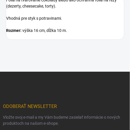
(dezerty, cheesecake, torty).
Vhodná pre styk s potravinami.
Rozmer:
výška 16 cm, dĺžka 10 m.
Z
á
p
ä
t
i
ODOBERAŤ NEWSLETTER
e
Vložte svoj e-mail a my Vám budeme zasielať informácie o nových
produktoch na našom e-shope.