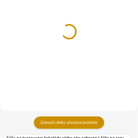
NA SKLADE
NA SKLADE
Nerozpustný práškový
Čarovný krém - 450 g
dekoračný posyp - 200 g
10 €
3 €
Do košíka
Do košíka
Dlhodobo najpredávanejší a
najobľúbenejší krém v našom
Sladký práškový cukor na
obchode. Praktické vlastnosti a
použitie v cukrárstve. Vhodný na
príjemná chuť - registrovaná
dekoráciu fritovaných výrobkov s
ochranná známka na receptúru je
mastným povrchom ako sú šišky,
vizitkou kvalitného...
ale aj na všetky iné dobroty, ktoré
vyzerajú a chutia a...
Zobraziť všetky súvisiace produkty
Fólia na tvarovanie čokolády alebo ako ochranná fólia na rezy