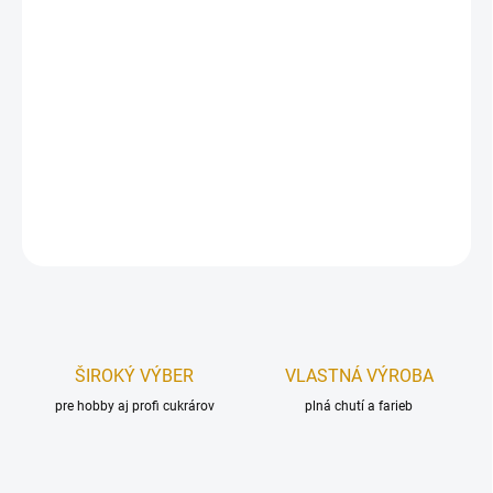
Dekorácia na tortu – kvet, vyrobený z modelovacej hmoty
Smartflex Velvet.
Rozmer:
7 cm.
Farba:
krémová.
DETAILNÉ INFORMÁCIE
OPÝTAŤ SA
STRÁŽIŤ
ŠIROKÝ VÝBER
VLASTNÁ VÝROBA
pre hobby aj profi cukrárov
plná chutí a farieb