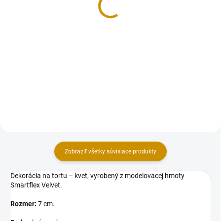
Do košíka
Do košíka
Balenie kvetov – ruží, vyrobených
Kvietky na tortu – vyrobené z
z modelovacej hmoty Smartflex
modelovacej hmoty Smartflex
Velvet. Balenie obsahuje ruže s
Velvet.Zvýhodnené balenie
rozmermi: 10 ks ruža – 3×5 cm
obsahuje kvety s rozmermi: 10 ks
(vxš). Farba: bordová.
kvet – 3,5 cm
(priemer).Farba: biela.
Zobraziť všetky súvisiace produkty
Dekorácia na tortu – kvet, vyrobený z modelovacej hmoty
Smartflex Velvet.
Rozmer:
7 cm.