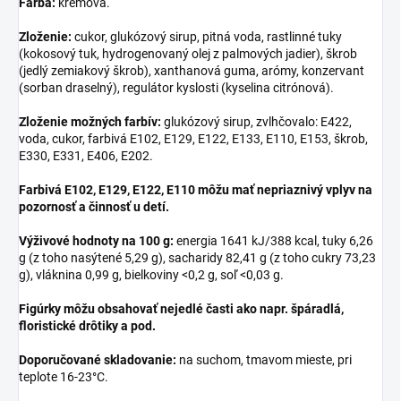
Farba:
krémová.
Zloženie:
cukor, glukózový sirup, pitná voda, rastlinné tuky
(kokosový tuk, hydrogenovaný olej z palmových jadier), škrob
(jedlý zemiakový škrob), xanthanová guma, arómy, konzervant
(sorban draselný), regulátor kyslosti (kyselina citrónová).
Zloženie možných farbív:
glukózový sirup, zvlhčovalo: E422,
voda, cukor, farbivá E102, E129, E122, E133, E110, E153, škrob,
E330, E331, E406, E202.
Farbivá E102, E129, E122, E110 môžu mať nepriaznivý vplyv na
pozornosť a činnosť u detí.
Výživové hodnoty na 100 g:
energia 1641 kJ/388 kcal, tuky 6,26
g (z toho nasýtené 5,29 g), sacharidy 82,41 g (z toho cukry 73,23
g), vláknina 0,99 g, bielkoviny <0,2 g, soľ <0,03 g.
Figúrky môžu obsahovať nejedlé časti ako napr. špáradlá,
floristické drôtiky a pod.
Doporučované skladovanie:
na suchom, tmavom mieste, pri
teplote 16-23°C.