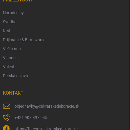
Narodeniny
Svadba
Krst
Prijímanie & Birmovanie
Veľká noc
Vianoce
Valentín
Detská oslava
KONTAKT
objednavky
@
cukrarskedekoracie.sk
+421 908 897 545
https://fb.com/cukrarskedekoracie