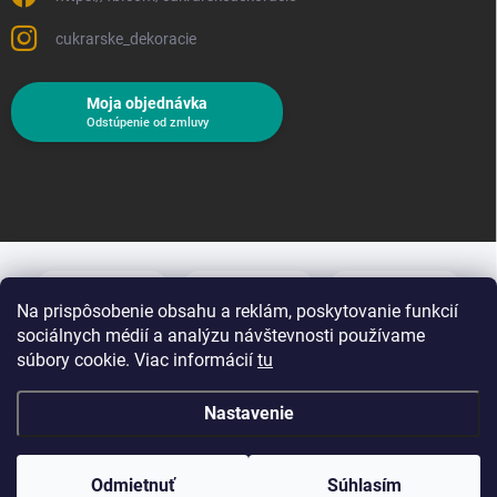
cukrarske_dekoracie
Moja objednávka
Odstúpenie od zmluvy
Na prispôsobenie obsahu a reklám, poskytovanie funkcií
sociálnych médií a analýzu návštevnosti používame
súbory cookie. Viac informácií
tu
Nastavenie
Copyright 2026
Cukrárske dekorácie
. Všetky práva vyhradené.
Upraviť
nastavenie cookies
Odmietnuť
Súhlasím