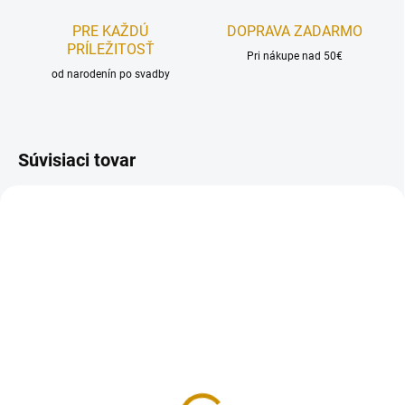
PRE KAŽDÚ
DOPRAVA ZADARMO
PRÍLEŽITOSŤ
Pri nákupe nad 50€
od narodenín po svadby
Súvisiaci tovar
AKCIA
AKCIA
REÁLNA FOTKA
REÁLNA FOTKA
RUČNÁ VÝROBA
RUČNÁ VÝROBA
FÉROVÁ CENA
FÉROVÁ CENA
NA SKLADE
NA SKLADE
Ruže veľké G - 10 ks
Kvietky 3,5 cm - 10 ks
10,50 €
6,50 €