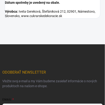
Dátum spotreby je uvedený na obale.
Výrobca:
Iveta Gereková, Štefániková 212, 02901, Námestovo,
Slovensko, www.cukrarskedekoracie.sk
Z
á
p
ä
t
i
ODOBERAŤ NEWSLETTER
e
Vložte svoj e-mail a my Vám budeme zasielať informácie o nových
produktoch na našom e-shope.
EMAIL