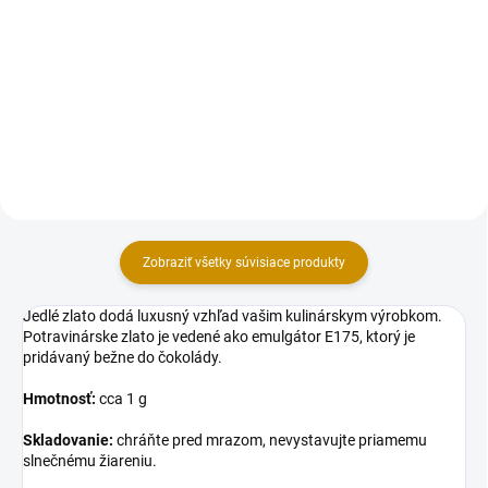
Cukrárska dekoratívna hmota s
Cukrárska dekoratívna hmota s
príchuťou vanilky. Extra pružná
príchuťou vanilky. Extra pružná
hmota s vynikajúcimi
hmota s vynikajúcimi
vlastnosťami (nelepí sa, rýchlo si
vlastnosťami (nelepí sa, rýchlo si
drží tvar), vhodná najmä na
drží tvar), vhodná najmä na
poťahovanie tort a modelovanie...
poťahovanie tort a modelovanie...
Zobraziť všetky súvisiace produkty
Jedlé zlato dodá luxusný vzhľad vašim kulinárskym výrobkom.
Potravinárske zlato je vedené ako emulgátor E175, ktorý je
pridávaný bežne do čokolády.
Hmotnosť:
cca 1 g
Skladovanie:
chráňte pred mrazom, nevystavujte priamemu
slnečnému žiareniu.