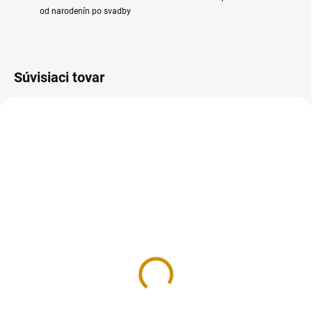
od narodenín po svadby
Súvisiaci tovar
NA SKLADE
NA SKLADE
Smartflex Velvet čierny -
Smartflex Velvet svetlo
250 g
zelený - 250 g
3,50 €
3,50 €
Do košíka
Do košíka