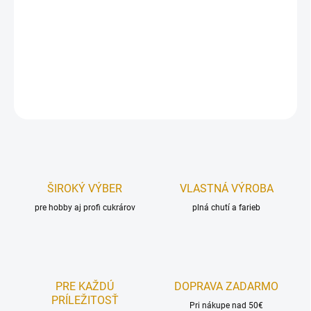
Jedlá dekorácia určená na zdobenie toriet, zákuskov, muffiniek,
zmrzlinových pohárov, krémov, alebo iných cukroviniek.
Hmotnosť:
30 g.
DETAILNÉ INFORMÁCIE
OPÝTAŤ SA
STRÁŽIŤ
ŠIROKÝ VÝBER
VLASTNÁ VÝROBA
pre hobby aj profi cukrárov
plná chutí a farieb
PRE KAŽDÚ
DOPRAVA ZADARMO
PRÍLEŽITOSŤ
Pri nákupe nad 50€