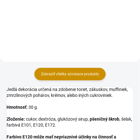
modelovacej hmoty Smartflex
modelovacej hmoty Smartflex
Velvet. Figúrky na objednávku
Velvet. Figúrky na objednávku
vyhotovujeme s dlhšou dodacou
vyhotovujeme s dlhšou dodacou
dobou 10-14 pracovných dní
dobou 10-14 pracovných dní
(dovoľujeme si Vás upozorniť...
(dovoľujeme si Vás upozorniť...
Zobraziť všetky súvisiace produkty
Jedlá dekorácia určená na zdobenie toriet, zákuskov, muffiniek,
zmrzlinových pohárov, krémov, alebo iných cukroviniek.
Hmotnosť:
30 g.
Zloženie:
cukor, dextróza, glukózový sirup,
pšeničný škrob
, šelak,
farbivá E101, E120, E172.
Farbivo E120 môže mať nepriaznivé účinky na činnosť a