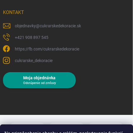
KONTAKT
objednavky
@
cukrarskedekoracie.sk
+421 908 897 545
https://fb.com/cukrarskedekoracie
cukrarske_dekoracie
Moja objednávka
Odstúpenie od zmluvy