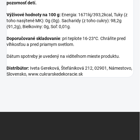
pozornosť detí.
Výživové hodnoty na 100 g:
Energia: 1671kj/393,2kcal, Tuky (z
toho nasýtené MK): 0g (0g). Sacharidy (z toho cukry): 98,2g
(91,2g), Bielkoviny: 0g, Soľ: 0,01g.
Doporučované skladovanie
: pri teplote 16-23°C. Chráňte pred
vlhkosťou a pred priamym svetlom.
Dátum spotreby je uvedený na viditeľnom mieste produktu.
Distribútor:
Iveta Gereková, Štefániková 212, 02901, Námestovo,
Slovensko, www.cukrarskedekoracie.sk
Z
á
p
ä