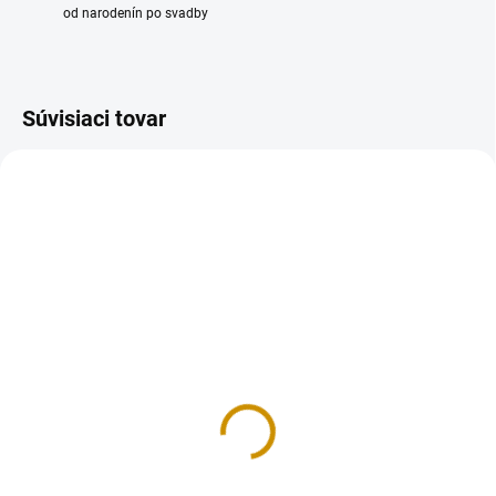
od narodenín po svadby
Súvisiaci tovar
REÁLNA FOTKA
REÁLNA FOTKA
RUČNÁ VÝROBA
RUČNÁ VÝROBA
NA OBJEDNÁVKU
NA OBJEDNÁVKU
NA OBJEDNÁVKU DO 10-12 DNÍ
NA OBJEDNÁVKU DO 10-12 DNÍ
Leňochod
Levík
15 €
15 €
Do košíka
Do košíka
Dekorácia na tortu, vyrobená z
Dekorácia na tortu, vyrobená z