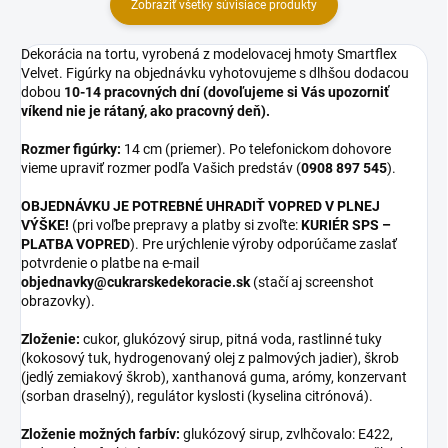
Zobraziť všetky súvisiace produkty
Dekorácia na tortu, vyrobená z modelovacej hmoty Smartflex
Velvet. Figúrky na objednávku vyhotovujeme s dlhšou dodacou
dobou
10-14 pracovných dní (dovoľujeme si Vás upozorniť
víkend nie je rátaný, ako pracovný deň).
Rozmer figúrky:
14 cm (priemer). Po telefonickom dohovore
vieme upraviť rozmer podľa Vašich predstáv (
0908 897 545
).
OBJEDNÁVKU JE POTREBNÉ UHRADIŤ VOPRED V PLNEJ
VÝŠKE!
(pri voľbe prepravy a platby si zvoľte:
KURIÉR SPS –
PLATBA VOPRED
). Pre urýchlenie výroby odporúčame zaslať
potvrdenie o platbe na e-mail
objednavky@cukrarskedekoracie.sk
(stačí aj screenshot
obrazovky).
Zloženie:
cukor, glukózový sirup, pitná voda, rastlinné tuky
(kokosový tuk, hydrogenovaný olej z palmových jadier), škrob
(jedlý zemiakový škrob), xanthanová guma, arómy, konzervant
(sorban draselný), regulátor kyslosti (kyselina citrónová).
Zloženie možných farbív:
glukózový sirup, zvlhčovalo: E422,