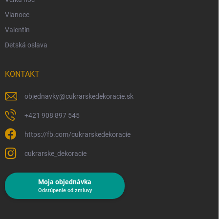
Vianoce
Valentín
Detská oslava
KONTAKT
objednavky
@
cukrarskedekoracie.sk
+421 908 897 545
https://fb.com/cukrarskedekoracie
cukrarske_dekoracie
Moja objednávka
Odstúpenie od zmluvy