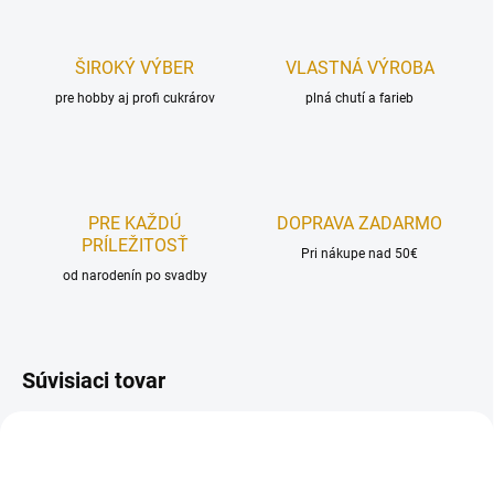
ŠIROKÝ VÝBER
VLASTNÁ VÝROBA
pre hobby aj profi cukrárov
plná chutí a farieb
PRE KAŽDÚ
DOPRAVA ZADARMO
PRÍLEŽITOSŤ
Pri nákupe nad 50€
od narodenín po svadby
Súvisiaci tovar
REÁLNA FOTKA
REÁLNA FOTKA
RUČNÁ VÝROBA
RUČNÁ VÝROBA
NAJPREDÁVANEJŠIE