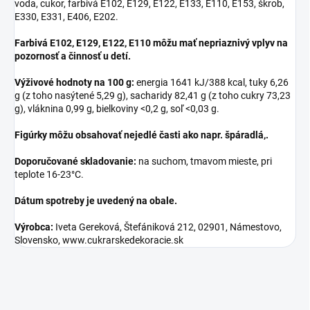
voda, cukor, farbivá E102, E129, E122, E133, E110, E153, škrob,
E330, E331, E406, E202.
Farbivá E102, E129, E122, E110 môžu mať nepriaznivý vplyv na
pozornosť a činnosť u detí.
Výživové hodnoty na 100 g:
energia 1641 kJ/388 kcal, tuky 6,26
g (z toho nasýtené 5,29 g), sacharidy 82,41 g (z toho cukry 73,23
g), vláknina 0,99 g, bielkoviny <0,2 g, soľ <0,03 g.
Figúrky môžu obsahovať nejedlé časti ako napr. špáradlá,.
Doporučované skladovanie:
na suchom, tmavom mieste, pri
teplote 16-23°C.
Dátum spotreby je uvedený na obale.
Výrobca:
Iveta Gereková, Štefániková 212, 02901, Námestovo,
Slovensko, www.cukrarskedekoracie.sk