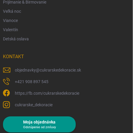
Prijímanie & Birmovanie
Veľká noc
Vianoce
Valentín
Detská oslava
KONTAKT
objednavky
@
cukrarskedekoracie.sk
+421 908 897 545
https://fb.com/cukrarskedekoracie
cukrarske_dekoracie
Moja objednávka
Odstúpenie od zmluvy