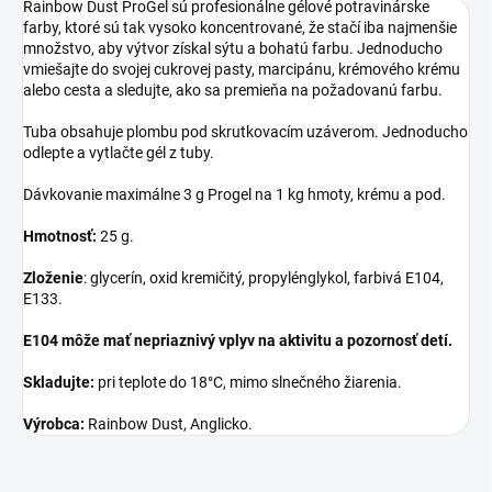
Rainbow Dust ProGel sú profesionálne gélové potravinárske
farby, ktoré sú tak vysoko koncentrované, že stačí iba najmenšie
množstvo, aby výtvor získal sýtu a bohatú farbu. Jednoducho
vmiešajte do svojej cukrovej pasty, marcipánu, krémového krému
alebo cesta a sledujte, ako sa premieňa na požadovanú farbu.
Tuba obsahuje plombu pod skrutkovacím uzáverom. Jednoducho
odlepte a vytlačte gél z tuby.
Dávkovanie maximálne 3 g Progel na 1 kg hmoty, krému a pod.
Hmotnosť:
25 g.
Zloženie
: glycerín, oxid kremičitý, propylénglykol, farbivá E104,
E133.
E104 môže mať nepriaznivý vplyv na aktivitu a pozornosť detí.
Skladujte:
pri teplote do 18°C, mimo slnečného žiarenia.
Výrobca:
Rainbow Dust, Anglicko.