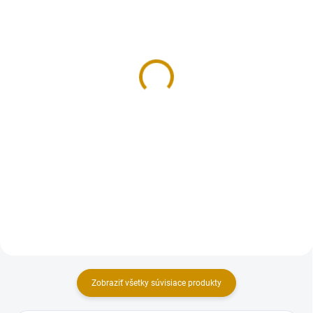
NA SKLADE
NA SKLADE
Smartflex Velvet biely -
Smartflex Velvet hnedý -
250 g
250 g
3,50 €
3,50 €
Do košíka
Do košíka
Cukrárska dekoratívna hmota s
Cukrárska dekoratívna hmota s
príchuťou vanilky. Extra pružná
príchuťou vanilky. Extra pružná
hmota s vynikajúcimi
hmota s vynikajúcimi
vlastnosťami (nelepí sa, rýchlo si
vlastnosťami (nelepí sa, rýchlo si
drží tvar), vhodná najmä na
drží tvar), vhodná najmä na
poťahovanie tort a modelovanie...
poťahovanie tort a modelovanie...
Zobraziť všetky súvisiace produkty