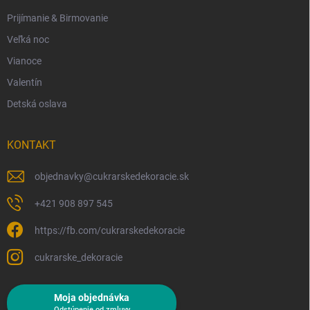
Prijímanie & Birmovanie
Veľká noc
Vianoce
Valentín
Detská oslava
KONTAKT
objednavky
@
cukrarskedekoracie.sk
+421 908 897 545
https://fb.com/cukrarskedekoracie
cukrarske_dekoracie
Moja objednávka
Odstúpenie od zmluvy