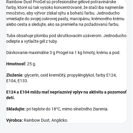
Rainbow Dust ProGel sú profesionálne gélové potravinárske
farby, ktoré sú tak vysoko koncentrované, že stačí iba najmenšie
množstvo, aby výtvor získal sýtu a bohatú farbu. Jednoducho
vmiešajte do svojej cukrovej pasty, marcipánu, krémového krému
alebo cesta a sledujte, ako sa premieňa na požadovanú farbu.
Tuba obsahuje plombu pod skrutkovacím uzáverom. Jednoducho
odlepte a vytlačte gél z tuby.
Dávkovanie maximálne 3 g Progel na 1 kg hmoty, krému a pod.
Hmotnosť:
25 g.
Zloženie
: glycerín, oxid kremičitý, propylénglykol, farby E124,
E104, E133.
E124 a E104 môžu mať nepriaznivý vplyv na aktivitu a pozornosť
detí.
Skladujte:
pri teplote do 18°C, mimo slnečného žiarenia.
Výrobca:
Rainbow Dust, Anglicko.