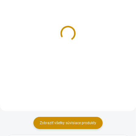
NA SKLADE
NA SKLADE
Smartflex Velvet svetlo
Smartflex Velvet biely –
modrý - 250 g
7 kg
3,50 €
68 €
Do košíka
Do košíka
Cukrárska dekoratívna hmota s
Cukrárska dekoratívna hmota s
príchuťou vanilky. Extra pružná
príchuťou vanilka, mandľa,
hmota s vynikajúcimi
pomaranč, čerešňa (príchuť
vlastnosťami (nelepí sa, rýchlo si
odosielame podľa stavu na
drží tvar), vhodná najmä na
sklade, pre bližšie info. nás
poťahovanie tort a modelovanie...
kontaktujte 0908 897 545).
Extra...
Zobraziť všetky súvisiace produkty