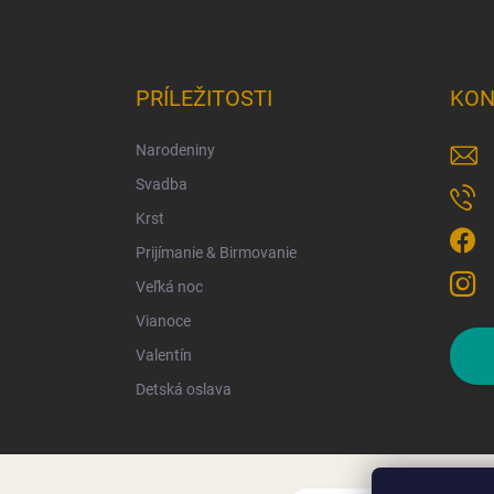
PRÍLEŽITOSTI
KON
Narodeniny
Svadba
Krst
Prijímanie & Birmovanie
Veľká noc
Vianoce
Valentín
Detská oslava