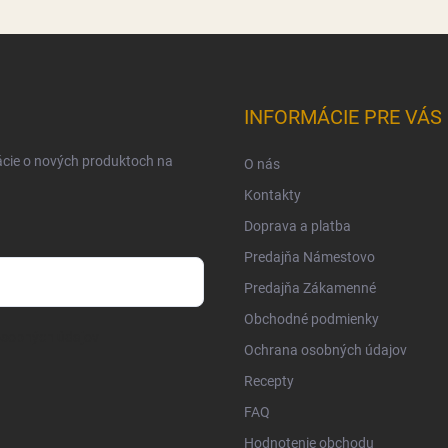
INFORMÁCIE PRE VÁS
ácie o nových produktoch na
O nás
Kontakty
Doprava a platba
Predajňa Námestovo
Predajňa Zákamenné
Obchodné podmienky
osobných údajov
Ochrana osobných údajov
Recepty
FAQ
Hodnotenie obchodu