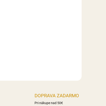
Pridať do košíka
a farbenie hmôt, krémov, glazúr a iných
DOPRAVA ZADARMO
Pri nákupe nad 50€