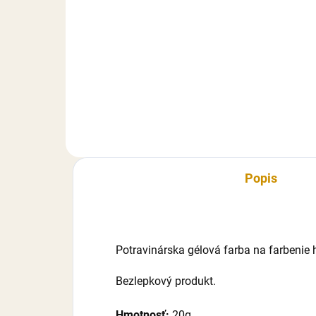
Do košíka
Cuk
príc
Cukrárska dekoratívna hmota s
hmo
príchuťou vanilky.Extra pružná
vlas
hmota s vynikajúcimi
drží
vlastnosťami (nelepí sa, rýchlo si
mode
drží tvar), vhodná najmä na
poťahovanie tort a modelovanie...
Popis
Potravinárska gélová farba na farbenie 
Bezlepkový produkt.
Hmotnosť:
20g.