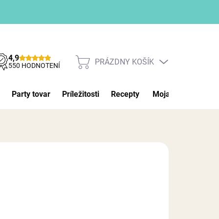
4,9
PRÁZDNY KOŠÍK
NÁKUPNÝ
550 HODNOTENÍ
KOŠÍK
Party tovar
Príležitosti
Recepty
Moja objednávka
026
MOŽNOSTI DORUČENIA