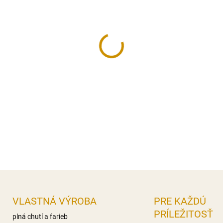
−
+
Potravinárska gélová farba n
materiálov.
Bezlepkový produkt.
Hmotnosť:
20g.
DETAILNÉ INFORMÁCIE
OPÝTAŤ SA
STRÁŽIŤ
VLASTNÁ VÝROBA
PRE KAŽDÚ
PRÍLEŽITOSŤ
plná chutí a farieb