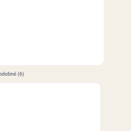
Do košíka
 s
Biela poťahovacia hmota na tortu
ná
s mandľovou príchuťou. Pružná
hmota s vynikajúcimi
 si
vlastnosťami (nelepí sa, rýchlo si
drží tvar). Hmotnosť: 1 kg.
e...
odobné (6)