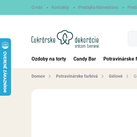
Prejsť
O nás
Kontakty
Predajňa Námestovo
Pred
na
obsah
Ozdoby na torty
Candy Bar
Potravinárske 
Domov
Potravinárske farbivá
Gélové
G
Neohodnotené
Podrobnosti hodn