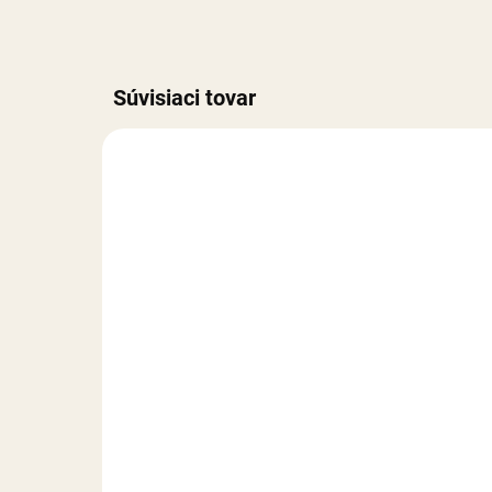
Súvisiaci tovar
NA SKLADE
Smartflex Velvet
Sma
oranžový - 250 g
3,
3,50 €