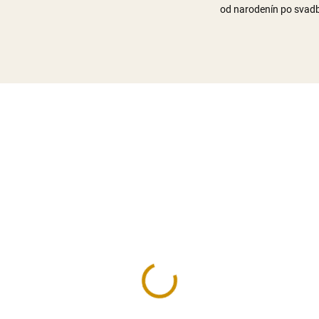
od narodenín po svad
NA SKLADE
NA SK
rtflex Flower - 250 g
Smartflex Velvet biely 
250 g
50 €
3,50 €
Do košíka