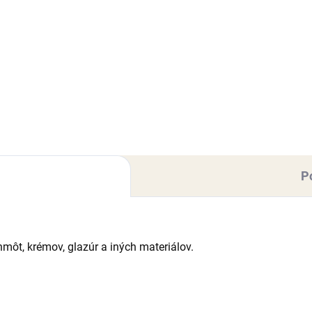
Do košíka
rárska dekoratívna hmota s
huťou vanilky. Extra pružná
Cukrárska dekoratívna hmota
ta s vynikajúcimi
príchuťou vanilky. Extra pruž
tnosťami (nelepí sa, rýchlo si
hmota s vynikajúcimi
 tvar), vhodná najmä na
vlastnosťami (nelepí sa, rýchlo
lovanie kvetov/figúrok....
drží tvar), vhodná najmä na
poťahovanie tort a modelovani
P
hmôt, krémov, glazúr a iných materiálov.