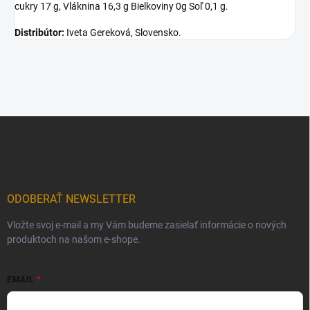
cukry 17 g, Vláknina 16,3 g Bielkoviny 0g Soľ 0,1 g.
Distribútor:
Iveta Gereková, Slovensko.
Z
á
p
ä
t
i
ODOBERAŤ NEWSLETTER
e
Vložte svoj e-mail a my Vám budeme zasielať informácie o nových
produktoch na našom e-shope.
EMAIL