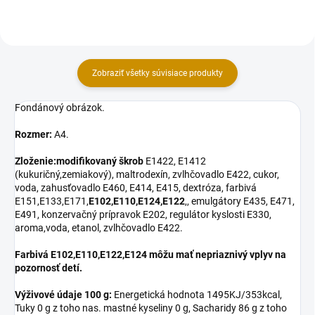
cukor, voda,...
cukor, voda,...
Zobraziť všetky súvisiace produkty
Fondánový obrázok.
Rozmer:
A4.
Zloženie:
modifikovaný škrob
E1422, E1412
(kukuričný,zemiakový), maltrodexín, zvlhčovadlo E422, cukor,
voda, zahusťovadlo E460, E414, E415, dextróza, farbivá
E151,E133,E171,
E102,E110,E124,E122
,, emulgátory E435, E471,
E491, konzervačný prípravok E202, regulátor kyslosti E330,
aroma,voda, etanol, zvlhčovadlo E422.
Farbivá E102,E110,E122,E124 môžu mať nepriaznivý vplyv na
pozornosť detí.
Výživové údaje 100 g:
Energetická hodnota 1495KJ/353kcal,
Tuky 0 g z toho nas. mastné kyseliny 0 g, Sacharidy 86 g z toho