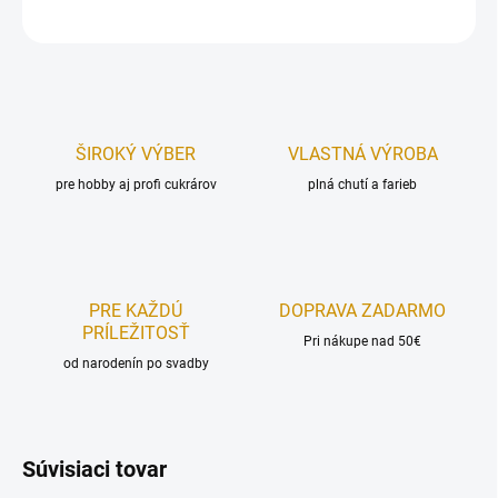
OPÝTAŤ SA
STRÁŽIŤ
ŠIROKÝ VÝBER
VLASTNÁ VÝROBA
pre hobby aj profi cukrárov
plná chutí a farieb
PRE KAŽDÚ
DOPRAVA ZADARMO
PRÍLEŽITOSŤ
Pri nákupe nad 50€
od narodenín po svadby
Súvisiaci tovar