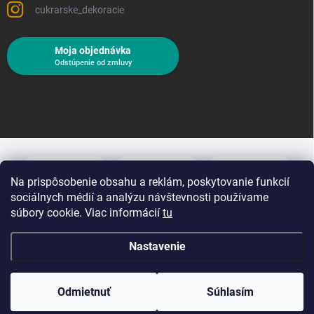
cukrarske_dekoracie
Moja objednávka
Odstúpenie od zmluvy
Na prispôsobenie obsahu a reklám, poskytovanie funkcií
sociálnych médií a analýzu návštevnosti používame
súbory cookie. Viac informácií
tu
Nastavenie
Copyright 2026
Cukrárske dekorácie
. Všetky práva vyhradené.
Upraviť
nastavenie cookies
Odmietnuť
Súhlasím
Vytvoril Shoptet