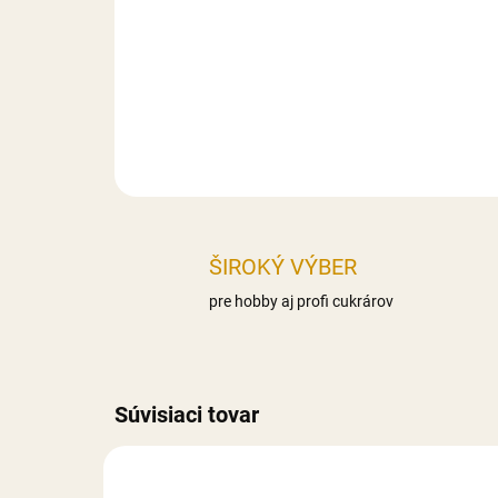
ŠIROKÝ VÝBER
pre hobby aj profi cukrárov
Súvisiaci tovar