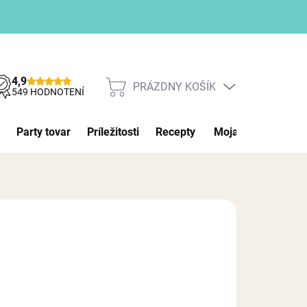
4,9
PRÁZDNY KOŠÍK
NÁKUPNÝ
549 HODNOTENÍ
KOŠÍK
Party tovar
Príležitosti
Recepty
Moja objednávka
026
MOŽNOSTI DORUČENIA