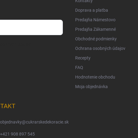
Kontakty
Doprava a platba
Predajňa Námestovo
Predajňa Zákamenné
Obchodné podmienky
osobných údajov
Ochrana osobných údajov
Recepty
FAQ
Hodnotenie obchodu
Moja objednávka
TAKT
objednavky
@
cukrarskedekoracie.sk
+421 908 897 545