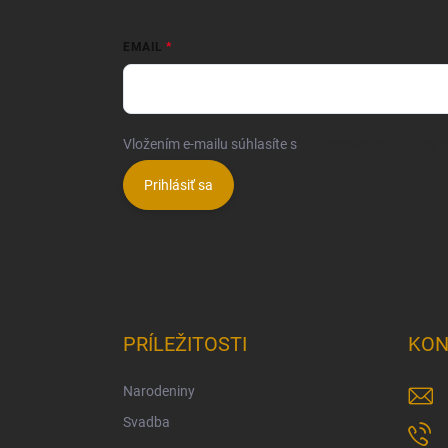
EMAIL
Vložením e-mailu súhlasíte s
podmienkami ochrany 
Prihlásiť sa
PRÍLEŽITOSTI
KON
Narodeniny
Svadba