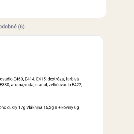
2,
(kukuričný,zemiakový),
maltrodexín, zvlhčovadlo E422,
cukor,...
odobné (6)
ovadlo E460, E414, E415, dextróza, farbivá
 E330, aroma,voda, etanol, zvlhčovadlo E422,
oho cukry 17g Vláknina 16,3g Bielkoviny 0g