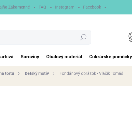
ajňa Zákamenné
FAQ
Instagram
Facebook
Hľadať
farbivá
Suroviny
Obalový materiál
Cukrárske pomôcky
na tortu
Detský motív
Fondánový obrázok - Vláčik Tomáš
otenia
6,90 €
Jednotková
NA SKLADE
cena:
MÔŽEME DORUČIŤ DO:
10.8.2