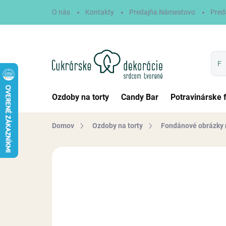
Prejsť
O nás
Kontakty
Predajňa Námestovo
Pred
na
obsah
Ozdoby na torty
Candy Bar
Potravinárske 
Domov
Ozdoby na torty
Fondánové obrázky 
Neohodnotené
Podrobnosti hodn