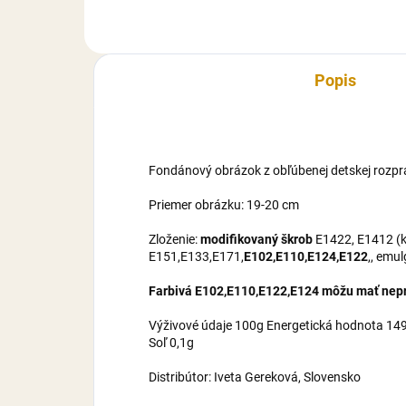
maltrodexín, zvlhčovadlo E422,
mal
cukor, voda,...
cuko
Popis
Fondánový obrázok z obľúbenej detskej rozpr
Priemer obrázku: 19-20 cm
Zloženie:
modifikovaný škrob
E1422, E1412 (ku
E151,E133,E171,
E102,E110,E124,E122
,, emu
Farbivá E102,E110,E122,E124 môžu mať nepri
Výživové údaje 100g Energetická hodnota 1495
Soľ 0,1g
Distribútor: Iveta Gereková, Slovensko