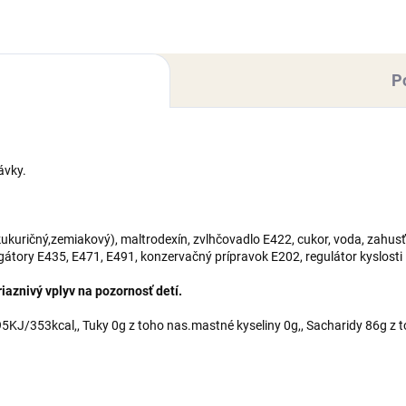
trodexín, zvlhčovadlo E422,
maltrodexín, zvlhčovadlo E42
r,...
cukor,...
P
ávky.
kuričný,zemiakový), maltrodexín, zvlhčovadlo E422, cukor, voda, zahusť
lgátory E435, E471, E491, konzervačný prípravok E202, regulátor kyslosti
aznivý vplyv na pozornosť detí.
KJ/353kcal,, Tuky 0g z toho nas.mastné kyseliny 0g,, Sacharidy 86g z t