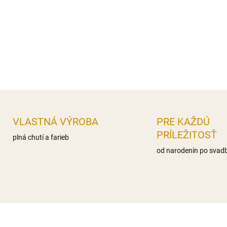
nas.mastné kyseliny 0g,, Sac
Bielkoviny 0g Soľ 0,1g
Distribútor: Iveta Gereková, 
DETAILNÉ INFORMÁCIE
OPÝTAŤ SA
STRÁŽIŤ
VLASTNÁ VÝROBA
PRE KAŽDÚ
PRÍLEŽITOSŤ
plná chutí a farieb
od narodenín po svad