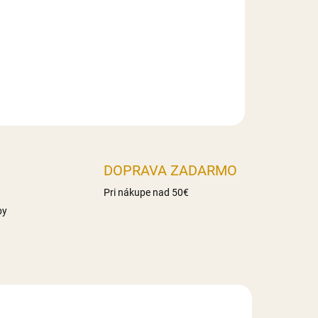
haridy 86g z toho cukry 17g Vláknina 16,3g
Slovensko
DOPRAVA ZADARMO
Pri nákupe nad 50€
by