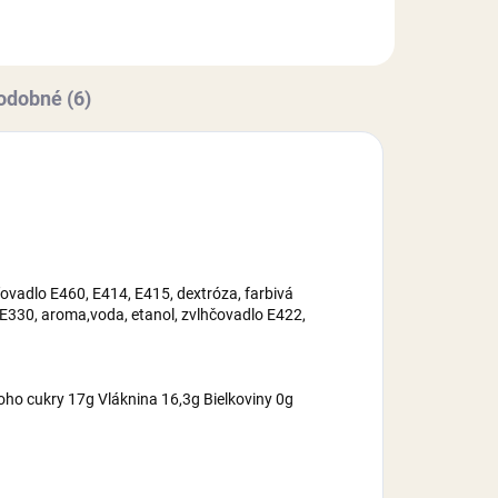
maltrodexín, zvlhčovadlo E422,
cukor, voda,...
odobné (6)
ovadlo E460, E414, E415, dextróza, farbivá
 E330, aroma,voda, etanol, zvlhčovadlo E422,
oho cukry 17g Vláknina 16,3g Bielkoviny 0g