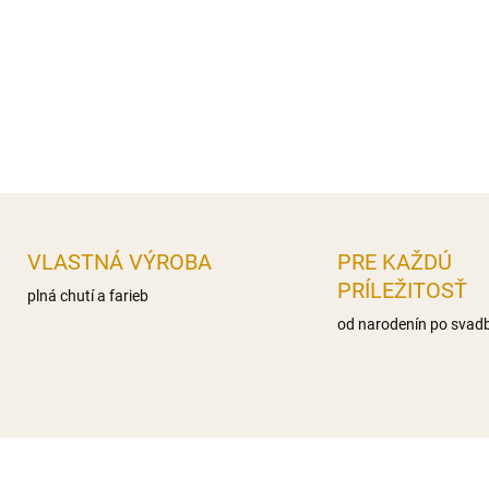
nas.mastné kyseliny 0g,, Sac
Bielkoviny 0g Soľ 0,1g
Distribútor: Iveta Gereková, 
DETAILNÉ INFORMÁCIE
OPÝTAŤ SA
STRÁŽIŤ
VLASTNÁ VÝROBA
PRE KAŽDÚ
PRÍLEŽITOSŤ
plná chutí a farieb
od narodenín po svad