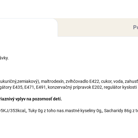
cukor, voda, zahusťovadlo
trodexín, zvlhčovadlo E422,
E460,...
r,...
P
ávky.
kuričný,zemiakový), maltrodexín, zvlhčovadlo E422, cukor, voda, zahusť
lgátory E435, E471, E491, konzervačný prípravok E202, regulátor kyslosti
aznivý vplyv na pozornosť detí.
KJ/353kcal,, Tuky 0g z toho nas.mastné kyseliny 0g,, Sacharidy 86g z t