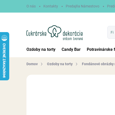
Prejsť
O nás
Kontakty
Predajňa Námestovo
Pred
na
obsah
Ozdoby na torty
Candy Bar
Potravinárske 
Domov
Ozdoby na torty
Fondánové obrázky 
Neohodnotené
Podrobnosti hodn