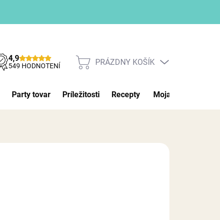
4,9
PRÁZDNY KOŠÍK
NÁKUPNÝ
549 HODNOTENÍ
KOŠÍK
Party tovar
Príležitosti
Recepty
Moja objednávka
026
MOŽNOSTI DORUČENIA