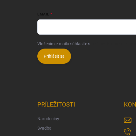
EMAIL
Vložením e-mailu súhlasíte s
podmienkami ochrany 
Prihlásiť sa
PRÍLEŽITOSTI
KON
Narodeniny
Svadba