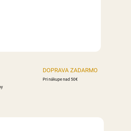
haridy 86g z toho cukry 17g Vláknina 16,3g
Slovensko
DOPRAVA ZADARMO
Pri nákupe nad 50€
by