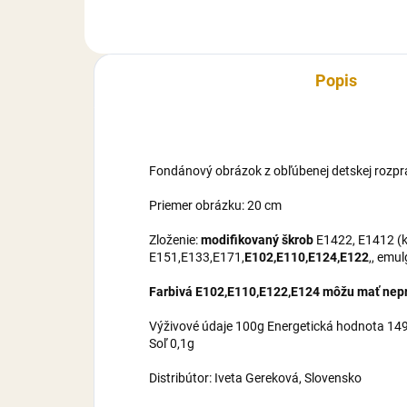
maltrodexín, zvlhčovadlo E422,
mal
cukor, voda,...
cuko
Popis
Fondánový obrázok z obľúbenej detskej rozpr
Priemer obrázku: 20 cm
Zloženie:
modifikovaný škrob
E1422, E1412 (ku
E151,E133,E171,
E102,E110,E124,E122
,, emu
Farbivá E102,E110,E122,E124 môžu mať nepri
Výživové údaje 100g Energetická hodnota 1495
Soľ 0,1g
Distribútor: Iveta Gereková, Slovensko