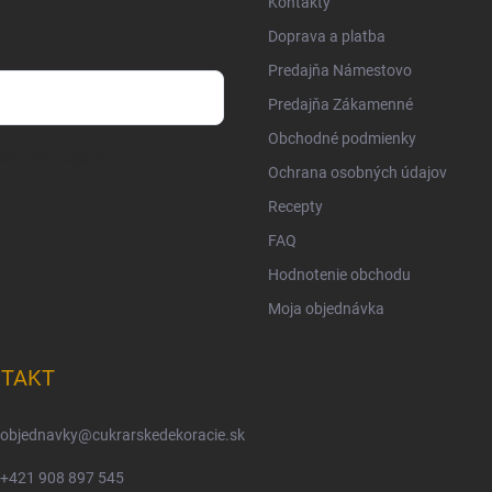
Kontakty
Doprava a platba
Predajňa Námestovo
Predajňa Zákamenné
Obchodné podmienky
osobných údajov
Ochrana osobných údajov
Recepty
FAQ
Hodnotenie obchodu
Moja objednávka
TAKT
objednavky
@
cukrarskedekoracie.sk
+421 908 897 545