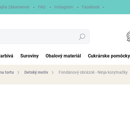
ajňa Zákamenné
FAQ
Instagram
Facebook
Hľadať
farbivá
Suroviny
Obalový materiál
Cukrárske pomôcky
na tortu
Detský motív
Fondánový obrázok - Ninja korytnačky
otenia
6,90 €
Jednotková
NA SKLADE
cena:
MÔŽEME DORUČIŤ DO:
10.8.2