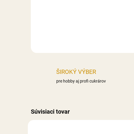
ŠIROKÝ VÝBER
pre hobby aj profi cukrárov
Súvisiaci tovar