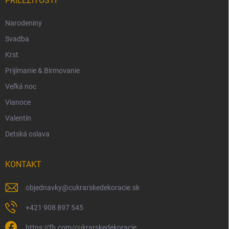
PRÍLEŽITOSTI
Narodeniny
Svadba
Krst
Prijímanie & Birmovanie
Veľká noc
Vianoce
Valentín
Detská oslava
KONTAKT
objednavky
@
cukrarskedekoracie.sk
+421 908 897 545
https://fb.com/cukrarskedekoracie