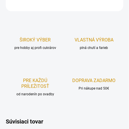
OPÝTAŤ SA
STRÁŽIŤ
ŠIROKÝ VÝBER
VLASTNÁ VÝROBA
pre hobby aj profi cukrárov
plná chutí a farieb
PRE KAŽDÚ
DOPRAVA ZADARMO
PRÍLEŽITOSŤ
Pri nákupe nad 50€
od narodenín po svadby
Súvisiaci tovar