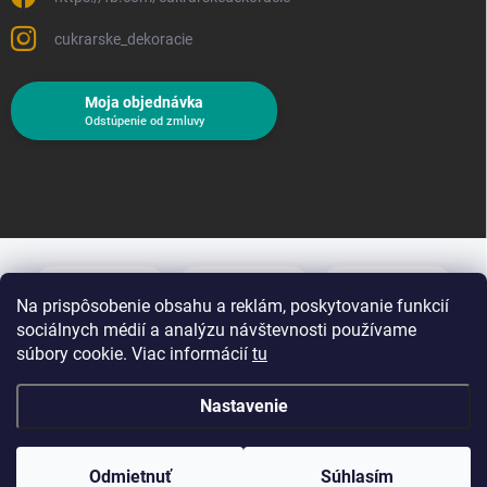
cukrarske_dekoracie
Moja objednávka
Odstúpenie od zmluvy
Na prispôsobenie obsahu a reklám, poskytovanie funkcií
sociálnych médií a analýzu návštevnosti používame
súbory cookie. Viac informácií
tu
Nastavenie
Copyright 2026
Cukrárske dekorácie
. Všetky práva vyhradené.
Upraviť
nastavenie cookies
Odmietnuť
Súhlasím