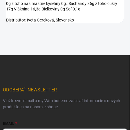
0g z toho nas.mastné kyseliny 0g,, Sacharidy 86g z toho cukry
17g Vláknina 16,3g Bielkoviny 0g Soľ 0,1g
Distribútor: Iveta Gereková, Slovensko
Z
á
p
ä
t
i
ODOBERAŤ NEWSLETTER
e
Vložte svoj e-mail a my Vám budeme zasielať informácie o nových
produktoch na našom e-shope.
EMAIL