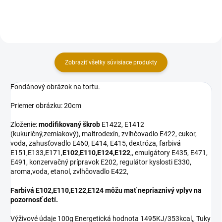
Zobraziť všetky súvisiace produkty
Fondánový obrázok na tortu.
Priemer obrázku: 20cm
Zloženie:
modifikovaný škrob
E1422, E1412
(kukuričný,zemiakový), maltrodexín, zvlhčovadlo E422, cukor,
voda, zahusťovadlo E460, E414, E415, dextróza, farbivá
E151,E133,E171,
E102,E110,E124,E122
,, emulgátory E435, E471,
E491, konzervačný prípravok E202, regulátor kyslosti E330,
aroma,voda, etanol, zvlhčovadlo E422,
Farbivá E102,E110,E122,E124 môžu mať nepriaznivý vplyv na
pozornosť detí.
Výživové údaje 100g Energetická hodnota 1495KJ/353kcal,, Tuky