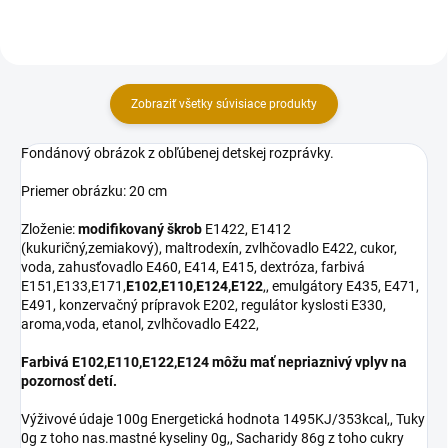
cukor,...
cukor, voda,...
Zobraziť všetky súvisiace produkty
Fondánový obrázok z obľúbenej detskej rozprávky.
Priemer obrázku: 20 cm
Zloženie:
modifikovaný škrob
E1422, E1412
(kukuričný,zemiakový), maltrodexín, zvlhčovadlo E422, cukor,
voda, zahusťovadlo E460, E414, E415, dextróza, farbivá
E151,E133,E171,
E102,E110,E124,E122
,, emulgátory E435, E471,
E491, konzervačný prípravok E202, regulátor kyslosti E330,
aroma,voda, etanol, zvlhčovadlo E422,
Farbivá E102,E110,E122,E124 môžu mať nepriaznivý vplyv na
pozornosť detí.
Výživové údaje 100g Energetická hodnota 1495KJ/353kcal,, Tuky
0g z toho nas.mastné kyseliny 0g,, Sacharidy 86g z toho cukry