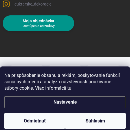
cukrarske_dekoracie
Moja objednávka
Odstúpenie od zmluvy
Na prispôsobenie obsahu a reklám, poskytovanie funkcií
sociálnych médií a analýzu návštevnosti používame
súbory cookie. Viac informácií
tu
Nastavenie
Copyright 2026
Cukrárske dekorácie
. Všetky práva vyhradené.
Upraviť
nastavenie cookies
Odmietnuť
Súhlasím
Vytvoril Shoptet