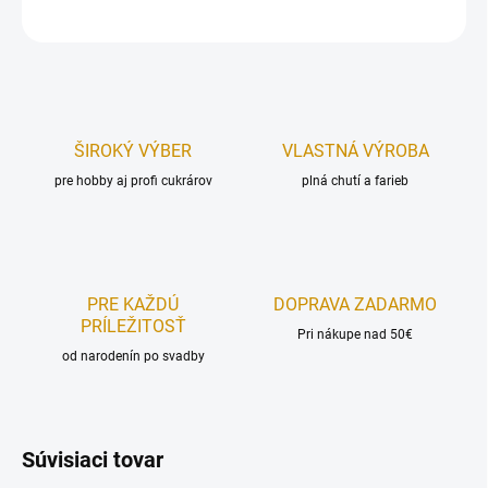
OPÝTAŤ SA
STRÁŽIŤ
ŠIROKÝ VÝBER
VLASTNÁ VÝROBA
pre hobby aj profi cukrárov
plná chutí a farieb
PRE KAŽDÚ
DOPRAVA ZADARMO
PRÍLEŽITOSŤ
Pri nákupe nad 50€
od narodenín po svadby
Súvisiaci tovar