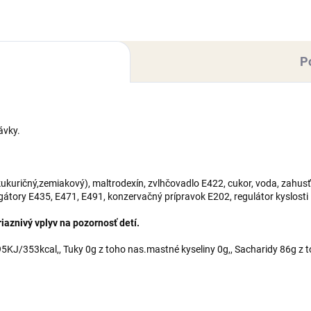
trodexín, zvlhčovadlo E422,
maltrodexín, zvlhčovadlo E42
r, voda,...
cukor, voda,...
P
ávky.
kuričný,zemiakový), maltrodexín, zvlhčovadlo E422, cukor, voda, zahusť
lgátory E435, E471, E491, konzervačný prípravok E202, regulátor kyslosti
aznivý vplyv na pozornosť detí.
KJ/353kcal,, Tuky 0g z toho nas.mastné kyseliny 0g,, Sacharidy 86g z t