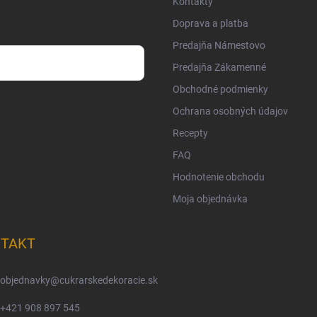
Kontakty
Doprava a platba
Predajňa Námestovo
Predajňa Zákamenné
Obchodné podmienky
osobných údajov
Ochrana osobných údajov
Recepty
FAQ
Hodnotenie obchodu
Moja objednávka
TAKT
objednavky
@
cukrarskedekoracie.sk
+421 908 897 545