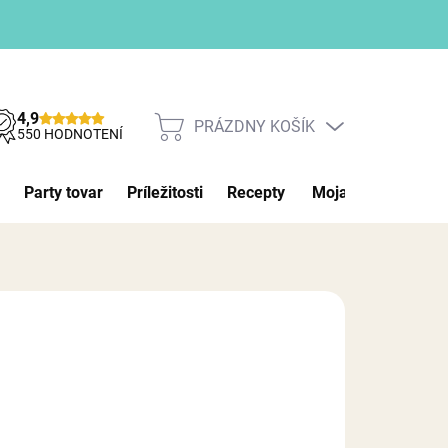
4,9
PRÁZDNY KOŠÍK
NÁKUPNÝ
550 HODNOTENÍ
KOŠÍK
Party tovar
Príležitosti
Recepty
Moja objednávka
026
MOŽNOSTI DORUČENIA