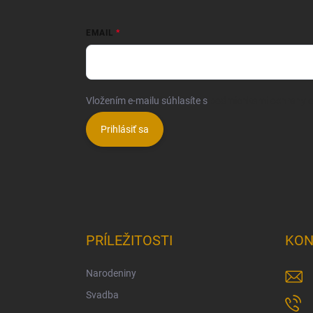
EMAIL
Vložením e-mailu súhlasíte s
podmienkami ochrany 
Prihlásiť sa
PRÍLEŽITOSTI
KON
Narodeniny
Svadba