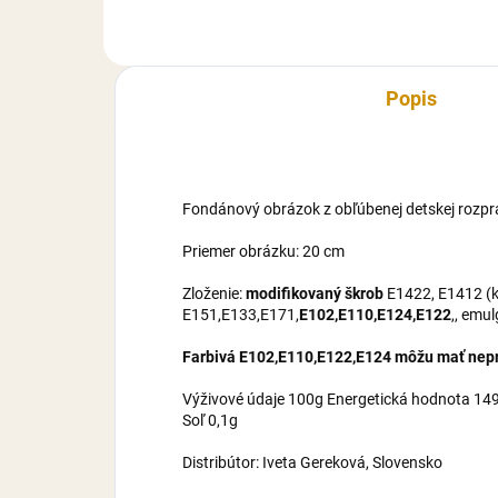
maltrodexín, zvlhčovadlo E422,
mal
cukor,...
cuko
Popis
Fondánový obrázok z obľúbenej detskej rozpr
Priemer obrázku: 20 cm
Zloženie:
modifikovaný škrob
E1422, E1412 (ku
E151,E133,E171,
E102,E110,E124,E122
,, emu
Farbivá E102,E110,E122,E124 môžu mať nepri
Výživové údaje 100g Energetická hodnota 1495
Soľ 0,1g
Distribútor: Iveta Gereková, Slovensko