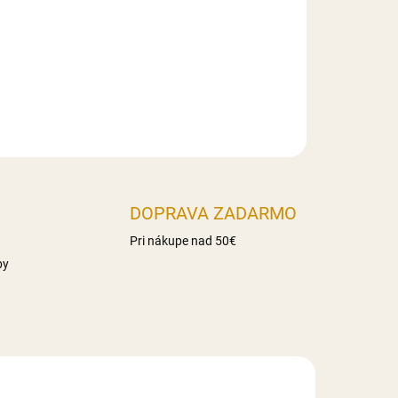
haridy 86g z toho cukry 17g Vláknina 16,3g
Slovensko
DOPRAVA ZADARMO
Pri nákupe nad 50€
by
NOVINKA