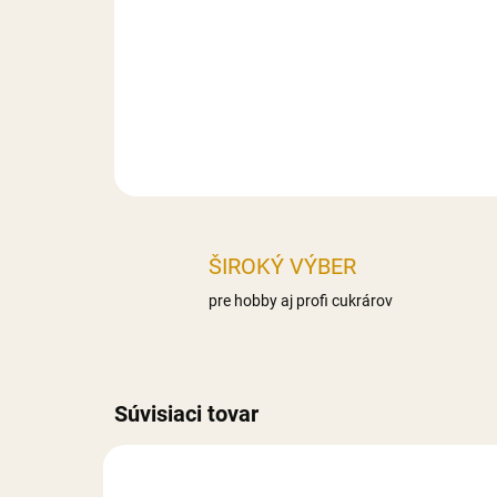
ŠIROKÝ VÝBER
pre hobby aj profi cukrárov
Súvisiaci tovar