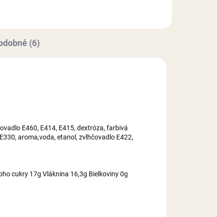
2,
odobné (6)
ovadlo E460, E414, E415, dextróza, farbivá
 E330, aroma,voda, etanol, zvlhčovadlo E422,
oho cukry 17g Vláknina 16,3g Bielkoviny 0g