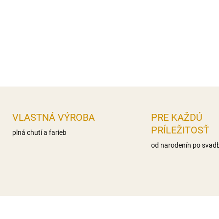
nas.mastné kyseliny 0g,, Sac
Bielkoviny 0g Soľ 0,1g
Distribútor: Iveta Gereková, 
DETAILNÉ INFORMÁCIE
OPÝTAŤ SA
STRÁŽIŤ
VLASTNÁ VÝROBA
PRE KAŽDÚ
PRÍLEŽITOSŤ
plná chutí a farieb
od narodenín po svad