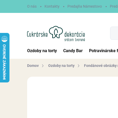
Prejsť
O nás
Kontakty
Predajňa Námestovo
Pred
na
obsah
Ozdoby na torty
Candy Bar
Potravinárske 
Domov
Ozdoby na torty
Fondánové obrázky 
Neohodnotené
Podrobnosti hodn