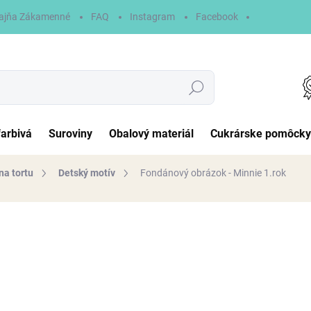
ajňa Zákamenné
FAQ
Instagram
Facebook
Hľadať
farbivá
Suroviny
Obalový materiál
Cukrárske pomôcky
na tortu
Detský motív
Fondánový obrázok - Minnie 1.rok
otenia
6,90 €
Jednotková
NA SKLADE
cena:
MÔŽEME DORUČIŤ DO:
11.8.2