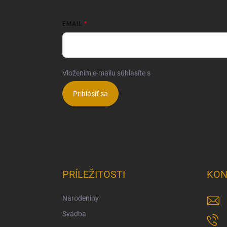
EMAIL
Vložením e-mailu súhlasíte s
podmienkami ochrany 
Prihlásiť sa
PRÍLEŽITOSTI
KON
Narodeniny
Svadba