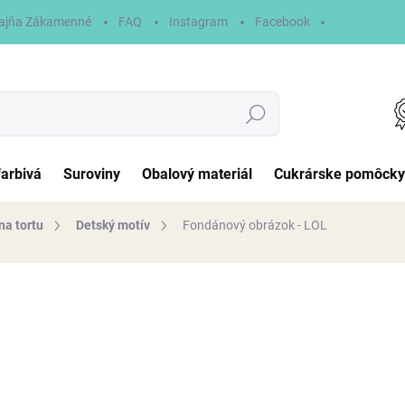
ajňa Zákamenné
FAQ
Instagram
Facebook
Hľadať
farbivá
Suroviny
Obalový materiál
Cukrárske pomôcky
na tortu
Detský motív
Fondánový obrázok - LOL
otenia
6,90 €
Jednotková
NA SKLADE
cena:
MÔŽEME DORUČIŤ DO:
10.8.2