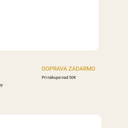
haridy 86g z toho cukry 17g Vláknina 16,3g
Slovensko
DOPRAVA ZADARMO
Pri nákupe nad 50€
by