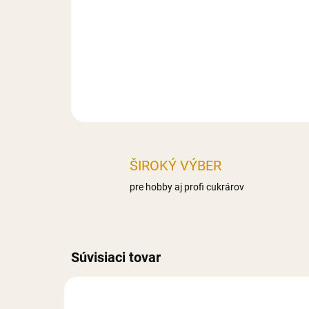
ŠIROKÝ VÝBER
pre hobby aj profi cukrárov
Súvisiaci tovar