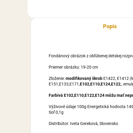
maltrodexín, zvlhčovadlo E422,
mal
cukor, voda,...
cuko
Popis
Fondánový obrázok z obľúbenej detskej rozpr
Priemer obrázku: 19-20 cm
Zloženie:
modifikovaný škrob
E1422, E1412 (ku
E151,E133,E171,
E102,E110,E124,E122
,, emu
Farbivá E102,E110,E122,E124 môžu mať nepri
Výživové údaje 100g Energetická hodnota 1495
Soľ 0,1g
Distribútor: Iveta Gereková, Slovensko