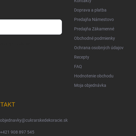
Kontakty
Doprava a platba
Predajňa Námestovo
Predajňa Zákamenné
Obchodné podmienky
osobných údajov
Ochrana osobných údajov
Recepty
FAQ
Hodnotenie obchodu
Moja objednávka
TAKT
objednavky
@
cukrarskedekoracie.sk
+421 908 897 545