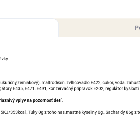
maltrodexín, zvlhčovadlo E422
trodexín, zvlhčovadlo E422,
r,...
P
ávky.
kuričný,zemiakový), maltrodexín, zvlhčovadlo E422, cukor, voda, zahusť
lgátory E435, E471, E491, konzervačný prípravok E202, regulátor kyslosti
aznivý vplyv na pozornosť detí.
KJ/353kcal,, Tuky 0g z toho nas.mastné kyseliny 0g,, Sacharidy 86g z t