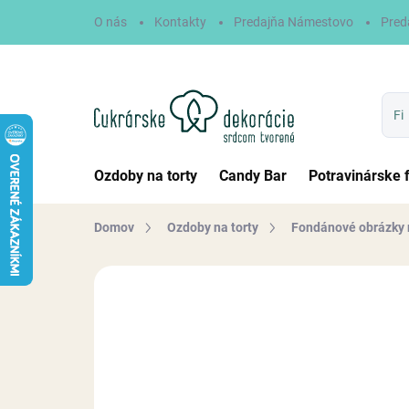
Prejsť
O nás
Kontakty
Predajňa Námestovo
Pred
na
obsah
Ozdoby na torty
Candy Bar
Potravinárske 
Domov
Ozdoby na torty
Fondánové obrázky 
Neohodnotené
Podrobnosti hodn