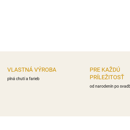
nas.mastné kyseliny 0g,, Sac
Bielkoviny 0g Soľ 0,1g
Distribútor: Iveta Gereková, 
DETAILNÉ INFORMÁCIE
OPÝTAŤ SA
STRÁŽIŤ
VLASTNÁ VÝROBA
PRE KAŽDÚ
PRÍLEŽITOSŤ
plná chutí a farieb
od narodenín po svad