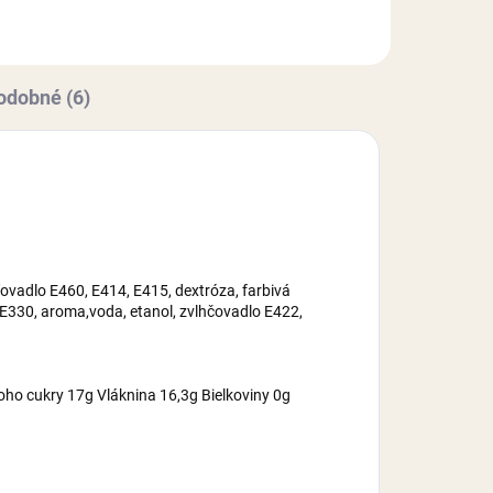
,...
cukor, voda, zahusťovadlo
E460,...
odobné (6)
ovadlo E460, E414, E415, dextróza, farbivá
 E330, aroma,voda, etanol, zvlhčovadlo E422,
oho cukry 17g Vláknina 16,3g Bielkoviny 0g