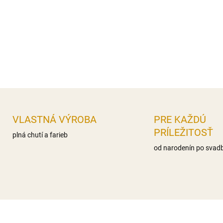
nas.mastné kyseliny 0g,, Sac
Bielkoviny 0g Soľ 0,1g
Distribútor: Iveta Gereková, 
DETAILNÉ INFORMÁCIE
OPÝTAŤ SA
STRÁŽIŤ
VLASTNÁ VÝROBA
PRE KAŽDÚ
PRÍLEŽITOSŤ
plná chutí a farieb
od narodenín po svad
NOVINKA