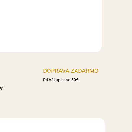
haridy 86g z toho cukry 17g Vláknina 16,3g
Slovensko
DOPRAVA ZADARMO
Pri nákupe nad 50€
by