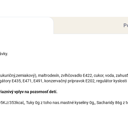
trodexín, zvlhčovadlo E422,
r, voda,...
P
ávky.
kuričný,zemiakový), maltrodexín, zvlhčovadlo E422, cukor, voda, zahusť
lgátory E435, E471, E491, konzervačný prípravok E202, regulátor kyslosti
aznivý vplyv na pozornosť detí.
KJ/353kcal,, Tuky 0g z toho nas.mastné kyseliny 0g,, Sacharidy 86g z t