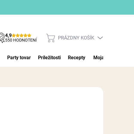
4,9
PRÁZDNY KOŠÍK
NÁKUPNÝ
550 HODNOTENÍ
KOŠÍK
Party tovar
Príležitosti
Recepty
Moja objednávka
026
MOŽNOSTI DORUČENIA