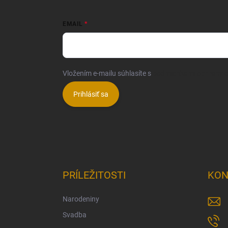
EMAIL
Vložením e-mailu súhlasíte s
podmienkami ochrany 
Prihlásiť sa
PRÍLEŽITOSTI
KON
Narodeniny
Svadba