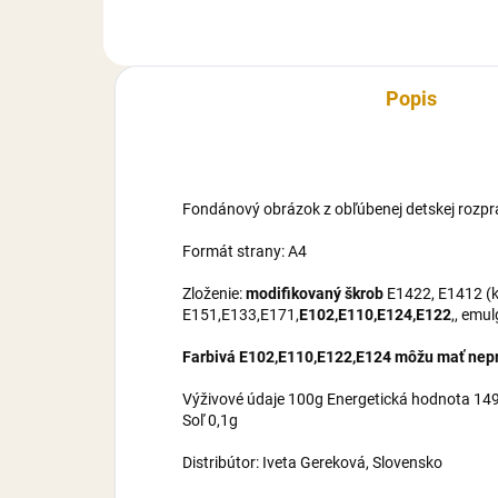
maltrodexín, zvlhčovadlo E422,
mal
cukor, voda,...
cuko
Popis
Fondánový obrázok z obľúbenej detskej rozpr
Formát strany: A4
Zloženie:
modifikovaný škrob
E1422, E1412 (ku
E151,E133,E171,
E102,E110,E124,E122
,, emu
Farbivá E102,E110,E122,E124 môžu mať nepri
Výživové údaje 100g Energetická hodnota 1495
Soľ 0,1g
Distribútor: Iveta Gereková, Slovensko