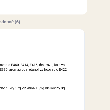
cukor, voda,...
odobné (6)
ovadlo E460, E414, E415, dextróza, farbivá
 E330, aroma,voda, etanol, zvlhčovadlo E422,
oho cukry 17g Vláknina 16,3g Bielkoviny 0g