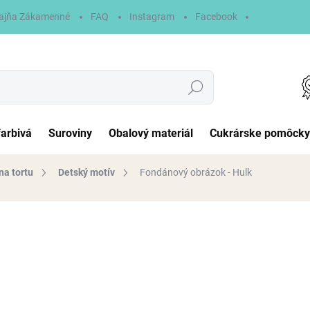
ajňa Zákamenné
FAQ
Instagram
Facebook
Hľadať
farbivá
Suroviny
Obalový materiál
Cukrárske pomôcky
na tortu
Detský motív
Fondánový obrázok - Hulk
otenia
6,90 €
Jednotková
NA SKLADE
cena:
MÔŽEME DORUČIŤ DO:
11.8.2