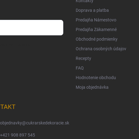
Kontakty
Doprava a platba
Predajňa Námestovo
Predajňa Zákamenné
Obchodné podmienky
osobných údajov
Ochrana osobných údajov
Recepty
FAQ
Hodnotenie obchodu
Moja objednávka
TAKT
objednavky
@
cukrarskedekoracie.sk
+421 908 897 545