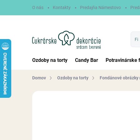
Prejsť
O nás
Kontakty
Predajňa Námestovo
Pred
na
obsah
Ozdoby na torty
Candy Bar
Potravinárske 
Domov
Ozdoby na torty
Fondánové obrázky 
Neohodnotené
Podrobnosti hodn