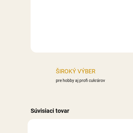
ŠIROKÝ VÝBER
pre hobby aj profi cukrárov
Súvisiaci tovar