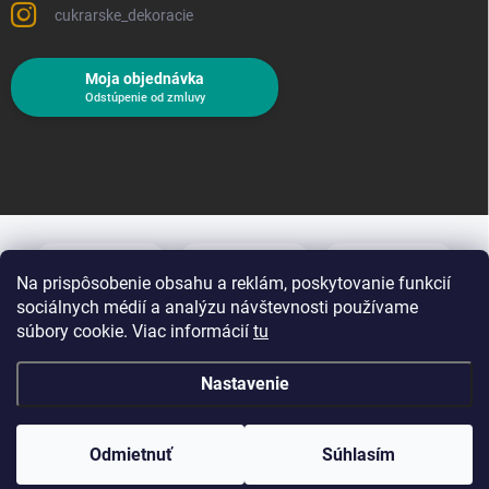
cukrarske_dekoracie
Moja objednávka
Odstúpenie od zmluvy
Na prispôsobenie obsahu a reklám, poskytovanie funkcií
sociálnych médií a analýzu návštevnosti používame
súbory cookie. Viac informácií
tu
Nastavenie
Copyright 2026
Cukrárske dekorácie
. Všetky práva vyhradené.
Upraviť
nastavenie cookies
Odmietnuť
Súhlasím
Vytvoril Shoptet