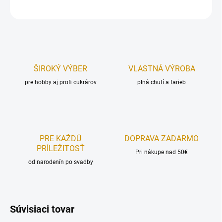
OPÝTAŤ SA
STRÁŽIŤ
ŠIROKÝ VÝBER
VLASTNÁ VÝROBA
pre hobby aj profi cukrárov
plná chutí a farieb
PRE KAŽDÚ
DOPRAVA ZADARMO
PRÍLEŽITOSŤ
Pri nákupe nad 50€
od narodenín po svadby
Súvisiaci tovar