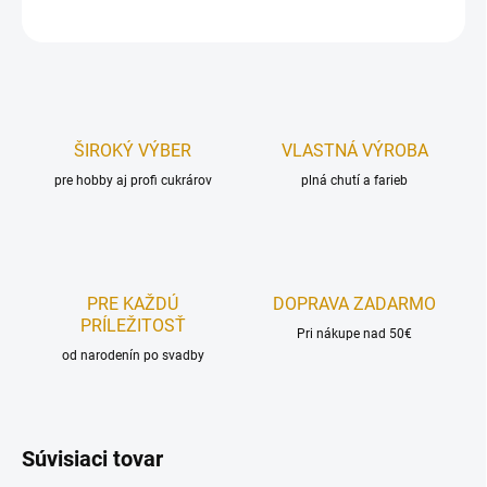
OPÝTAŤ SA
STRÁŽIŤ
ŠIROKÝ VÝBER
VLASTNÁ VÝROBA
pre hobby aj profi cukrárov
plná chutí a farieb
PRE KAŽDÚ
DOPRAVA ZADARMO
PRÍLEŽITOSŤ
Pri nákupe nad 50€
od narodenín po svadby
Súvisiaci tovar