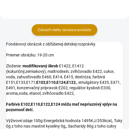
cukor,...
cukor,...
Zobraziť všetky súvisiace produkty
Fondánový obrázok z obľúbenej detskej rozprávky.
Priemer obrázku: 19-20 cm
Zloženie:
modifikovaný škrob
E1422, E1412
(kukuričný,zemiakový), maltrodexín, zvlhčovadlo E422, cukor,
voda, zahusťovadlo E460, E414, E415, dextróza, farbivá
E151,E133,E171,
E102,E110,E124,E122
,, emulgátory E435, E471,
E491, konzervačný prípravok E202, regulátor kyslosti E330,
aroma,voda, etanol, zvlhčovadlo E422,
Farbivá E102,E110,E122,E124 môžu mať nepriaznivý vplyv na
pozornosť detí.
Výživové údaje 100g Energetická hodnota 1495KJ/353kcal,, Tuky
0g z toho nas.mastné kyseliny 0g,, Sacharidy 86g z toho cukry