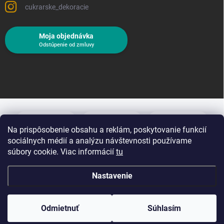
cukrarske_dekoracie
Moja objednávka
Odstúpenie od zmluvy
Na prispôsobenie obsahu a reklám, poskytovanie funkcií
sociálnych médií a analýzu návštevnosti používame
súbory cookie. Viac informácií
tu
Nastavenie
Copyright 2026
Cukrárske dekorácie
. Všetky práva vyhradené.
Upraviť
nastavenie cookies
Odmietnuť
Súhlasím
Vytvoril Shoptet