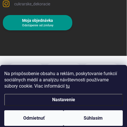
cukrarske_dekoracie
Moja objednávka
Odstúpenie od zmluvy
Na prispôsobenie obsahu a reklám, poskytovanie funkcií
sociálnych médií a analýzu návštevnosti používame
súbory cookie. Viac informácií
tu
Nastavenie
Copyright 2026
Cukrárske dekorácie
. Všetky práva vyhradené.
Upraviť
nastavenie cookies
Odmietnuť
Súhlasím
Vytvoril Shoptet