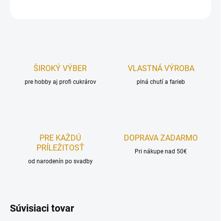
OPÝTAŤ SA
STRÁŽIŤ
ŠIROKÝ VÝBER
VLASTNÁ VÝROBA
pre hobby aj profi cukrárov
plná chutí a farieb
PRE KAŽDÚ
DOPRAVA ZADARMO
PRÍLEŽITOSŤ
Pri nákupe nad 50€
od narodenín po svadby
Súvisiaci tovar