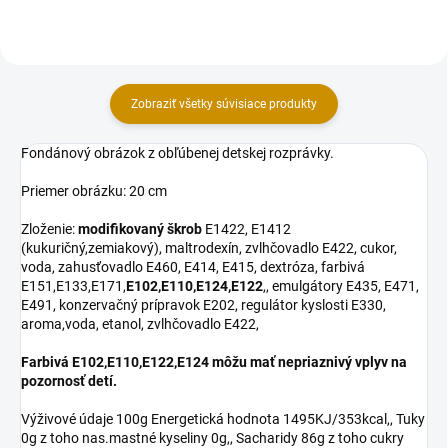
cukor, voda,...
Zobraziť všetky súvisiace produkty
Fondánový obrázok z obľúbenej detskej rozprávky.
Priemer obrázku: 20 cm
Zloženie:
modifikovaný škrob
E1422, E1412
(kukuričný,zemiakový), maltrodexín, zvlhčovadlo E422, cukor,
voda, zahusťovadlo E460, E414, E415, dextróza, farbivá
E151,E133,E171,
E102,E110,E124,E122
,, emulgátory E435, E471,
E491, konzervačný prípravok E202, regulátor kyslosti E330,
aroma,voda, etanol, zvlhčovadlo E422,
Farbivá E102,E110,E122,E124 môžu mať nepriaznivý vplyv na
pozornosť detí.
Výživové údaje 100g Energetická hodnota 1495KJ/353kcal,, Tuky
0g z toho nas.mastné kyseliny 0g,, Sacharidy 86g z toho cukry