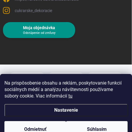
cukrarske_dekoracie
Moja objednávka
Odstúpenie od zmluvy
Na prispôsobenie obsahu a reklám, poskytovanie funkcií
sociálnych médií a analýzu návštevnosti používame
súbory cookie. Viac informácií
tu
Nastavenie
Copyright 2026
Cukrárske dekorácie
. Všetky práva vyhradené.
Upraviť
nastavenie cookies
Odmietnuť
Súhlasím