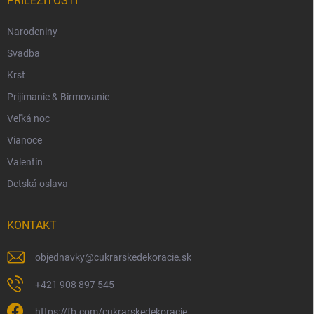
PRÍLEŽITOSTI
Narodeniny
Svadba
Krst
Prijímanie & Birmovanie
Veľká noc
Vianoce
Valentín
Detská oslava
KONTAKT
objednavky
@
cukrarskedekoracie.sk
+421 908 897 545
https://fb.com/cukrarskedekoracie