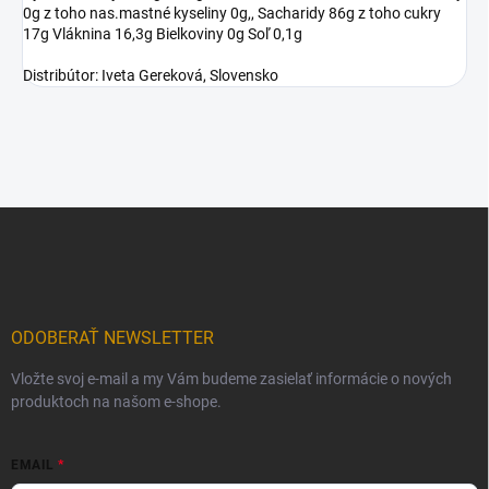
0g z toho nas.mastné kyseliny 0g,, Sacharidy 86g z toho cukry
17g Vláknina 16,3g Bielkoviny 0g Soľ 0,1g
Distribútor: Iveta Gereková, Slovensko
Z
á
p
ä
t
i
ODOBERAŤ NEWSLETTER
e
Vložte svoj e-mail a my Vám budeme zasielať informácie o nových
produktoch na našom e-shope.
EMAIL