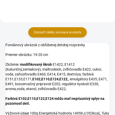
Zobraziť všetky súvisiace produkty
Fondánový obrázok z obľúbenej detskej rozprávky.
Priemer obrázku: 19-20 cm
Zloženie:
modifikovaný škrob
E1422, E1412
(kukuričný,zemiakový), maltrodexín, zvlhčovadlo E422, cukor,
voda, zahusťovadlo E460, E414, E415, dextróza, farbivá
E151,E133,E171,
E102,E110,E124,E122
,, emulgátory E435, E471,
E491, konzervačný prípravok E202, regulátor kyslosti E330,
aroma,voda, etanol, zvlhčovadlo E422,
Farbivá E102,E110,E122,E124 môžu mať nepriaznivý vplyv na
pozornosť detí.
Výživové údaje 100g Energetická hodnota 1495KJ/353kcal,, Tuky