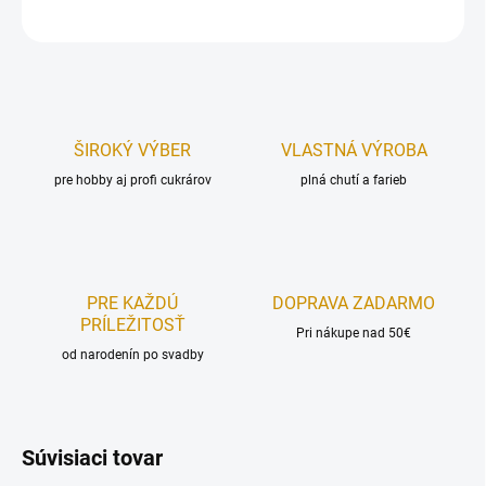
OPÝTAŤ SA
STRÁŽIŤ
ŠIROKÝ VÝBER
VLASTNÁ VÝROBA
pre hobby aj profi cukrárov
plná chutí a farieb
PRE KAŽDÚ
DOPRAVA ZADARMO
PRÍLEŽITOSŤ
Pri nákupe nad 50€
od narodenín po svadby
Súvisiaci tovar