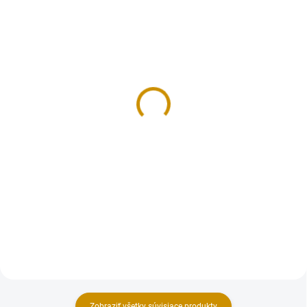
NA SKLADE
NA SKLADE
Smartflex Velvet biely –
Gél Glaze Topping White
7 kg
- 375g
68 €
5,80 €
Do košíka
Do košíka
Cukrárska dekoratívna hmota s
Gél Glaze Topping White je gél
príchuťou vanilka, mandľa,
vhodný na vytvorenie
pomaranč, čerešňa (príchuť
zrkadlových vrchných vrstiev
odosielame podľa stavu na
napríklad na bavorských tortách,
sklade, pre bližšie info. nás
dezertoch a ďalších. Tento gél je
kontaktujte 0908 897 545).
možné zafarbiť potravinárskym...
Extra...
Zobraziť všetky súvisiace produkty