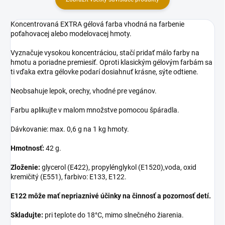
Koncentrovaná EXTRA gélová farba vhodná na farbenie
poťahovacej alebo modelovacej hmoty.
Vyznačuje vysokou koncentráciou, stačí pridať málo farby na
hmotu a poriadne premiesiť. Oproti klasickým gélovým farbám sa
ti vďaka extra gélovke podarí dosiahnuť krásne, sýte odtiene.
Neobsahuje lepok, orechy, vhodné pre vegánov.
Farbu aplikujte v malom množstve pomocou špáradla.
Dávkovanie: max. 0,6 g na 1 kg hmoty.
Hmotnosť:
42 g.
Zloženie:
glycerol (E422), propylénglykol (E1520),voda, oxid
kremičitý (E551), farbivo: E133, E122.
E122 môže mať nepriaznivé účinky na činnosť a pozornosť detí.
Skladujte:
pri teplote do 18°C, mimo slnečného žiarenia.