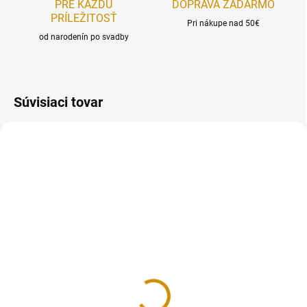
PRE KAŽDÚ
DOPRAVA ZADARMO
PRÍLEŽITOSŤ
Pri nákupe nad 50€
od narodenín po svadby
Súvisiaci tovar
REÁLNA FOTKA
REÁLNA FOTKA
RUČNÁ VÝROBA
NÁŠ TIP
NAJPREDÁVANEJŠIE
RUČNÁ VÝROBA
NA SKLADE
NA SKLADE
Safari - sada
Máša a medveď - sada
16 €
20,50 €
Do košíka
Do košíka