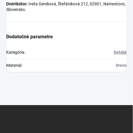
Distribútor:
Iveta Gereková, Štefániková 212, 02901, Námestovo,
Slovensko.
Dodatočné parametre
Kategória
:
Detské
Material
:
Drevo
Z
á
p
ä