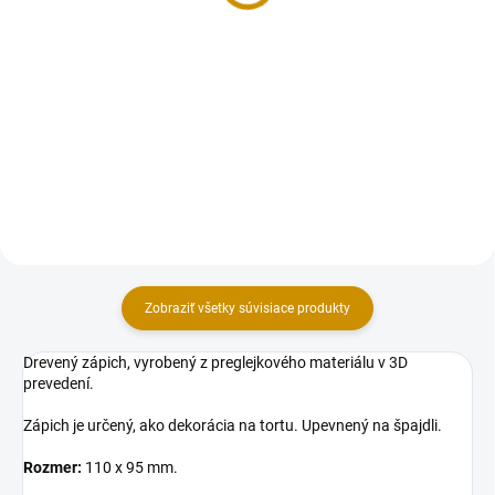
Sada dekorácii na tortu, vyrobená
Sada dekorácii na tortu, vyrobená
z modelovacej hmoty Smartflex
z modelovacej hmoty Smartflex
Velvet. Sada obsahuje 3 ks
Velvet. Sada obsahuje 3 ks
figúrok aj s listami v rozmere:
figúrok v rozmere: Máša
sloník 5x6,5 cm cm (šxv), žirafa
3,5×8×3,5 cm (šxvxh), medveď
5×10×6 cm (šxvxh),...
10x7 cm (dxv), domček 10x12
cm...
Zobraziť všetky súvisiace produkty
Drevený zápich, vyrobený z preglejkového materiálu v 3D
prevedení.
Zápich je určený, ako dekorácia na tortu. Upevnený na špajdli.
Rozmer:
110 x 95 mm.