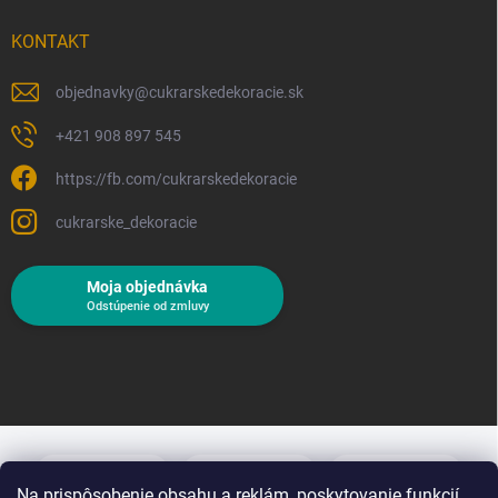
KONTAKT
objednavky
@
cukrarskedekoracie.sk
+421 908 897 545
https://fb.com/cukrarskedekoracie
cukrarske_dekoracie
Moja objednávka
Odstúpenie od zmluvy
Na prispôsobenie obsahu a reklám, poskytovanie funkcií