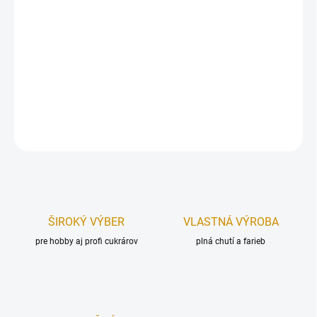
Drevený zápich, vyrobený z preglejkového materiálu v 3D
prevedení.
Zápich je určený, ako dekorácia na tortu. Upevnený na špajdli.
Rozmer:
110 x 95 mm.
DETAILNÉ INFORMÁCIE
OPÝTAŤ SA
STRÁŽIŤ
ŠIROKÝ VÝBER
VLASTNÁ VÝROBA
pre hobby aj profi cukrárov
plná chutí a farieb