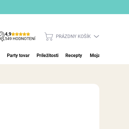
4,9
PRÁZDNY KOŠÍK
NÁKUPNÝ
549 HODNOTENÍ
KOŠÍK
Party tovar
Príležitosti
Recepty
Moja objednávka
26
MOŽNOSTI DORUČENIA