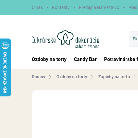
Prejsť
O nás
Kontakty
Predajňa Námestovo
Pred
na
obsah
Ozdoby na torty
Candy Bar
Potravinárske 
Domov
Ozdoby na torty
Zápichy na tortu
Neohodnotené
Podrobnosti hodn