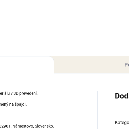
 dekorácii na tortu, vyrobená
Sada dekorácií na tortu, vyro
odelovacej hmoty Smartflex
z modelovacej hmoty Smartfl
et. Sada obsahuje 3 ks
Velvet. Sada obsahuje 4 ks
úrok v rozmere: Hermiona, Ron
figúrok s rozmerom: klobúk - 
rry 6 cm (výška).
(priemer) 5 cm (výška), okulia
10x4 cm (šxv),...
P
riálu v 3D prevedení.
Dod
nený na špajdli.
Kategó
 02901, Námestovo, Slovensko.