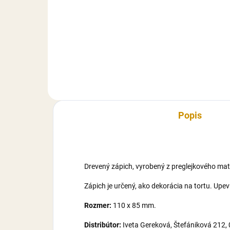
Sada dekorácii na tortu, vyrobená
Sada
z modelovacej hmoty Smartflex
z m
Velvet. Sada obsahuje 5 ks
Velv
figúrok v rozmere: Harry,
fig
Hermiona, Ron 6 cm (výška),
a Ha
sova 3,5 cm (výška), znak HP 5...
Popis
Drevený zápich, vyrobený z preglejkového mate
Zápich je určený, ako dekorácia na tortu. Upev
Rozmer:
110 x 85 mm.
Distribútor:
Iveta Gereková, Štefániková 212,