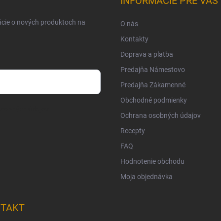
INFORMÁCIE PRE VÁS
ácie o nových produktoch na
O nás
Kontakty
Doprava a platba
Predajňa Námestovo
Predajňa Zákamenné
Obchodné podmienky
osobných údajov
Ochrana osobných údajov
Recepty
FAQ
Hodnotenie obchodu
Moja objednávka
TAKT