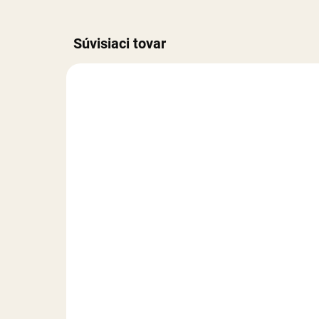
Súvisiaci tovar
REÁLNA FOTKA
REÁLN
RUČNÁ VÝROBA
RUČNÁ
NA SKLADE
Harry Potter - sada
Har
19 €
15
Do košíka