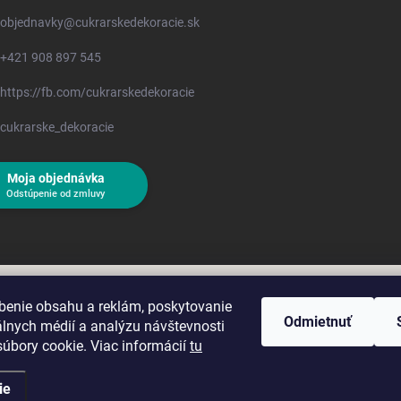
objednavky
@
cukrarskedekoracie.sk
+421 908 897 545
https://fb.com/cukrarskedekoracie
cukrarske_dekoracie
Moja objednávka
Odstúpenie od zmluvy
benie obsahu a reklám, poskytovanie
Odmietnuť
álnych médií a analýzu návštevnosti
úbory cookie. Viac informácií
tu
ie
hradené.
Upraviť nastavenie cookies