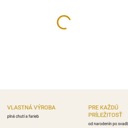
−
+
Drevený zápich, vyrobený z p
Zápich je určený, ako dekorác
Rozmer:
110 x 85 mm.
DETAILNÉ INFORMÁCIE
OPÝTAŤ SA
STRÁŽIŤ
VLASTNÁ VÝROBA
PRE KAŽDÚ
PRÍLEŽITOSŤ
plná chutí a farieb
od narodenín po svad