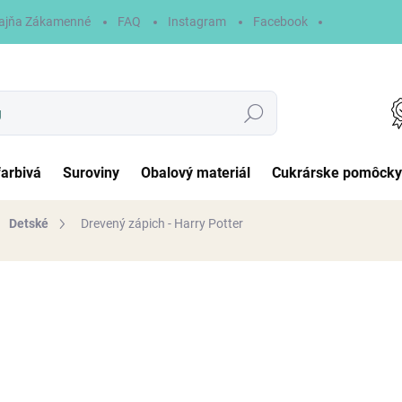
ajňa Zákamenné
FAQ
Instagram
Facebook
Hľadať
farbivá
Suroviny
Obalový materiál
Cukrárske pomôcky
Detské
Drevený zápich - Harry Potter
otenia
5 €
Jednotková
NA SKLADE
cena:
MÔŽEME DORUČIŤ DO:
7.8.20