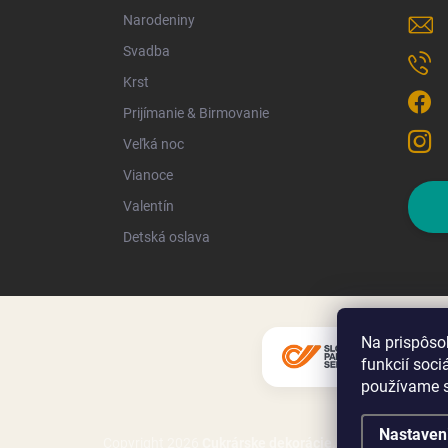
Narodeniny
Svadba
Krst
Prijímanie & Birmovanie
Veľká noc
Vianoce
Valentín
Detská oslava
Na prispôso
funkcií soci
používame s
Nastaven
Copyright 2026
Cukrárske dekorácie
. Všetky práva vy