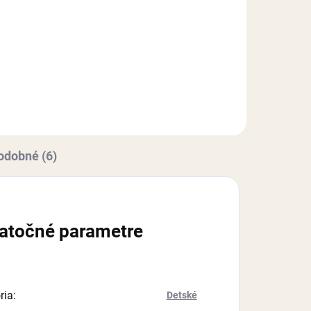
bená
ex
Sada dekorácii na tortu, vyrobená
z modelovacej hmoty Smartflex
5 cm
Velvet. Sada obsahuje 2 ks
re
figúrok v rozmere: Harry Potter 6
cm (výška), zlatá strela 11x5,5
cm (šxv).
odobné (6)
atočné parametre
ria
:
Detské