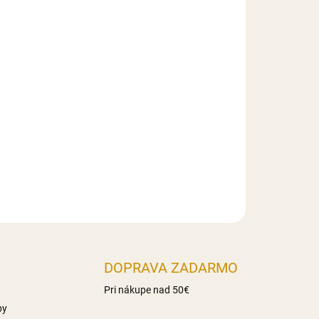
Pridať do košíka
reglejkového materiálu v 3D prevedení.
ia na tortu. Upevnený na špajdli.
DOPRAVA ZADARMO
Pri nákupe nad 50€
by