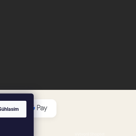
Súhlasím
Vytvoril Shoptet