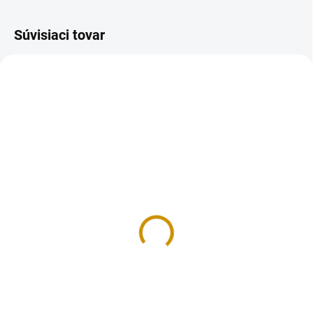
Súvisiaci tovar
NA SKLADE
NA SKLADE
Kráľovská glazúra - na
Tubičky na zdobenie –
medovníky 900 g
farebné
9,50 €
3,30 €
Do košíka
Do košíka
Bielková glazúra je dokonalá
Cukrová poleva v tube na
voľba pre vytvorenie nádherných
jednoduché zdobenie tort,