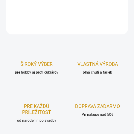
Dĺžka vrecka:
45 cm.
DETAILNÉ INFORMÁCIE
OPÝTAŤ SA
STRÁŽIŤ
ŠIROKÝ VÝBER
VLASTNÁ VÝROBA
pre hobby aj profi cukrárov
plná chutí a farieb
PRE KAŽDÚ
DOPRAVA ZADARMO
PRÍLEŽITOSŤ
Pri nákupe nad 50€
od narodenín po svadby