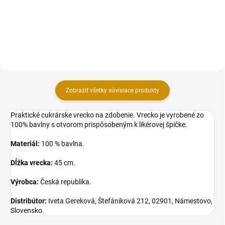
cukrových dekorácií, zdobenie
zákuskov alebo pečiva.
svadobných tort či perníkov a
Hmotnosť: 76 g (4 tubičky po 19
tvrdého pečiva. Jednoduchá
g). Zloženie: Cukor 77 %, Voda,
príprava - stačí pridať vodu....
Rastlinné oleje (palmový, repkový)
v...
Zobraziť všetky súvisiace produkty
Praktické cukrárske vrecko na zdobenie. Vrecko je vyrobené zo
100% bavlny s otvorom prispôsobeným k likérovej špičke.
Materiál:
100 % bavlna.
Dĺžka vrecka:
45 cm.
Výrobca:
Česká republika.
Distribútor:
Iveta Gereková, Štefániková 212, 02901, Námestovo,
Slovensko.