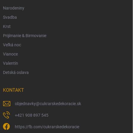
Narodeniny
Svadba
Krst
Prijímanie & Birmovanie
Veľká noc
Vianoce
Valentín
Detská oslava
KONTAKT
objednavky
@
cukrarskedekoracie.sk
+421 908 897 545
https://fb.com/cukrarskedekoracie