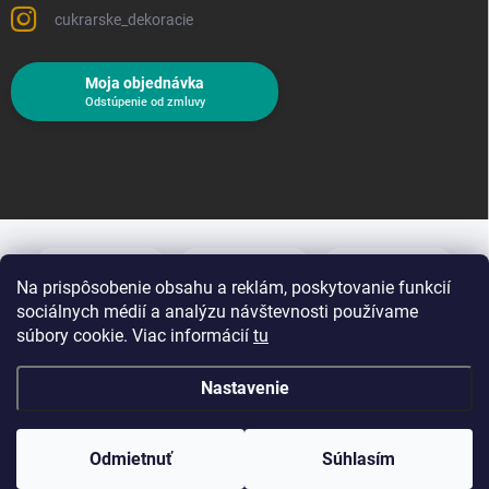
cukrarske_dekoracie
Moja objednávka
Odstúpenie od zmluvy
Na prispôsobenie obsahu a reklám, poskytovanie funkcií
sociálnych médií a analýzu návštevnosti používame
súbory cookie. Viac informácií
tu
Nastavenie
Copyright 2026
Cukrárske dekorácie
. Všetky práva vyhradené.
Upraviť
nastavenie cookies
Odmietnuť
Súhlasím
Vytvoril Shoptet