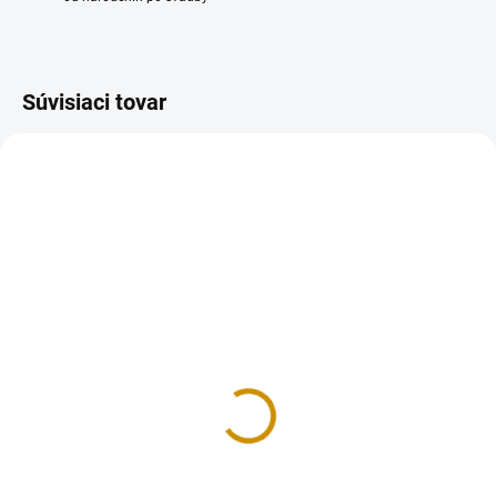
Súvisiaci tovar
NA SKLADE
NA SKLADE
Tubičky pastelové - 76 g
Tubičky na zdobenie -
farebné
3,30 €
3,30 €
Do košíka
Do košíka
Cukrová poleva v tube na