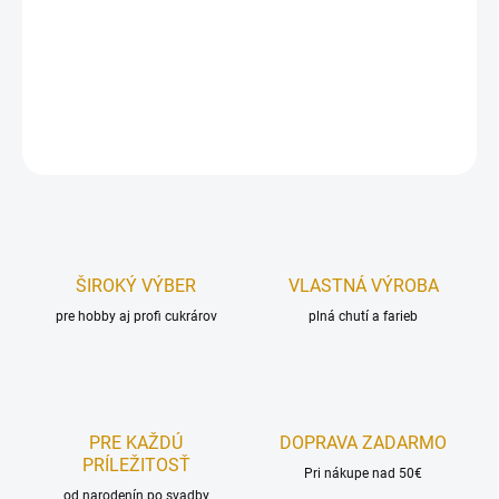
Materiál:
100 % bavlna.
Obsah
balenia
: cukrárske vrecko + 7 ks špičiek.
DETAILNÉ INFORMÁCIE
OPÝTAŤ SA
STRÁŽIŤ
ŠIROKÝ VÝBER
VLASTNÁ VÝROBA
pre hobby aj profi cukrárov
plná chutí a farieb
PRE KAŽDÚ
DOPRAVA ZADARMO
PRÍLEŽITOSŤ
Pri nákupe nad 50€
od narodenín po svadby