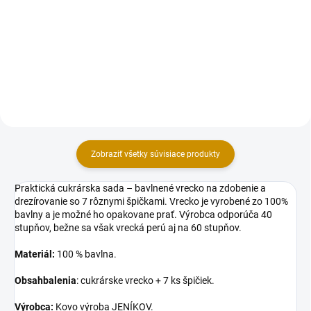
jednoduché zdobenie tort,
Cukrová poleva v tube na
zákuskov alebo pečiva.
jednoduché zdobenie tort,
Hmotnosť: 76 g (4 tubičky po 19
zákuskov alebo pečiva.
g). Príprava a použitie:Návod:1.
Hmotnosť: 76 g (4 tubičky po 19
Pre ľahšie zdobenie tubu pred...
g). Príprava a použitie:Návod:1.
Pre ľahšie zdobenie tubu pred...
Zobraziť všetky súvisiace produkty
Praktická cukrárska sada – bavlnené vrecko na zdobenie a
drezírovanie so 7 rôznymi špičkami. Vrecko je vyrobené zo 100%
bavlny a je možné ho opakovane prať. Výrobca odporúča 40
stupňov, bežne sa však vrecká perú aj na 60 stupňov.
Materiál:
100 % bavlna.
Obsah
balenia
: cukrárske vrecko + 7 ks špičiek.
Výrobca:
Kovo výroba JENÍKOV.