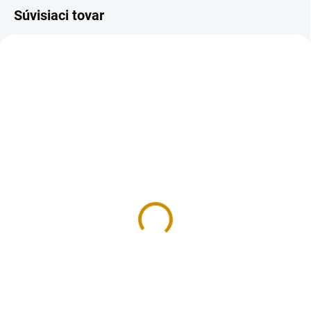
Súvisiaci tovar
NA SKLADE
NA SKLADE
Gél Glaze Topping White
Kremový prášok s
- 375g
vanilkovou príchuťou -
700 g
5,80 €
2,90 €
Do košíka
Do košíka
Gél Glaze Topping White je gél
vhodný na vytvorenie
Kremový prášok s vanilkovou
zrkadlových vrchných vrstiev
prichuťou, určený na výrobu
napríklad na bavorských tortách,
krémov. Hmotnosť: 700 g Návod