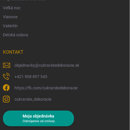
Veľká noc
Vianoce
Valentín
Detská oslava
KONTAKT
objednavky
@
cukrarskedekoracie.sk
+421 908 897 545
https://fb.com/cukrarskedekoracie
cukrarske_dekoracie
Moja objednávka
Odstúpenie od zmluvy