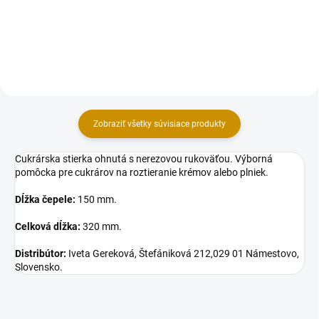
dezertoch a ďalších. Tento gél je
na použitie: Podľa požadovanej
možné zafarbiť potravinárskym...
tuhosti krému, rozmiešame 50 až
240 g krémového prášku v...
Zobraziť všetky súvisiace produkty
Cukrárska stierka ohnutá s nerezovou rukoväťou. Výborná
pomôcka pre cukrárov na roztieranie krémov alebo plniek.
Dĺžka čepele:
150 mm.
Celková dĺžka:
320 mm.
Distribútor:
Iveta Gereková, Štefániková 212,029 01 Námestovo,
Slovensko.