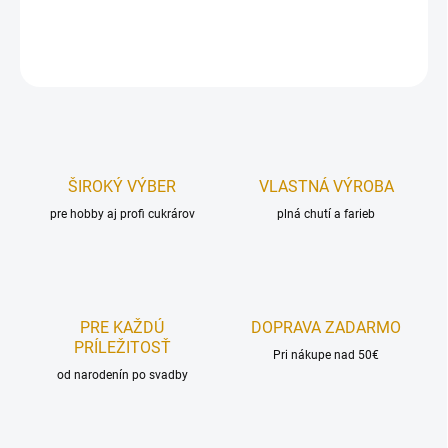
DETAILNÉ INFORMÁCIE
OPÝTAŤ SA
STRÁŽIŤ
ŠIROKÝ VÝBER
VLASTNÁ VÝROBA
pre hobby aj profi cukrárov
plná chutí a farieb
PRE KAŽDÚ
DOPRAVA ZADARMO
PRÍLEŽITOSŤ
Pri nákupe nad 50€
od narodenín po svadby