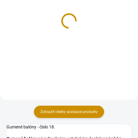
Pumpa na balóny
Hélium na balóny
4 €
16 €
Do košíka
Do košíka
Praktická ručná pumpa vyrobená
Hélium obsahuje 99 % čistého
z tvrdého, odolného plastu pre
hélia. Dokážete naplniť cca 5
jednoduché a rýchle plnenie
balónov s priemerom 23 cm.
balónov vzduchom. Veľkosť: 28
Hélium do balónov vám zaručí
cm.
kopec zábavy vo vzduchu, ale aj
na zemi. Hélium je bezfarebný...
Zobraziť všetky súvisiace produkty
Gumené balóny - číslo 18.