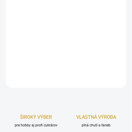
Gumené balóny - číslo 18.
Gumené balóny
sú jedinečným, estetickým doplnkom každej
párty, či spoločenskej udalosti. Pripravte tematickú balónovú
výzdobu v deň narodenín a vykúzlite nezabudnuteľný deň pre
oslávenca aj hostí.
Priemer:
cca 30 cm.
Počet:
5 ks.
DETAILNÉ INFORMÁCIE
OPÝTAŤ SA
STRÁŽIŤ
ŠIROKÝ VÝBER
VLASTNÁ VÝROBA
pre hobby aj profi cukrárov
plná chutí a farieb