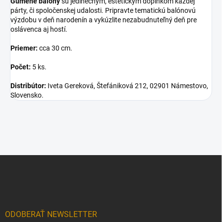
Gumené balóny
sú jedinečným, estetickým doplnkom každej
párty, či spoločenskej udalosti. Pripravte tematickú balónovú
výzdobu v deň narodenín a vykúzlite nezabudnuteľný deň pre
oslávenca aj hostí.
Priemer:
cca 30 cm.
Počet:
5 ks.
Distribútor:
Iveta Gereková, Štefániková 212, 02901 Námestovo,
Slovensko.
Z
á
p
ä
t
i
ODOBERAŤ NEWSLETTER