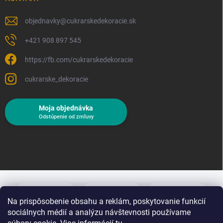
objednavky
@
cukrarskedekoracie.sk
+421 908 897 545
https://fb.com/cukrarskedekoracie
cukrarske_dekoracie
Moja objednávka
Odstúpenie od zmluvy
Na prispôsobenie obsahu a reklám, poskytovanie funkcií
sociálnych médií a analýzu návštevnosti používame