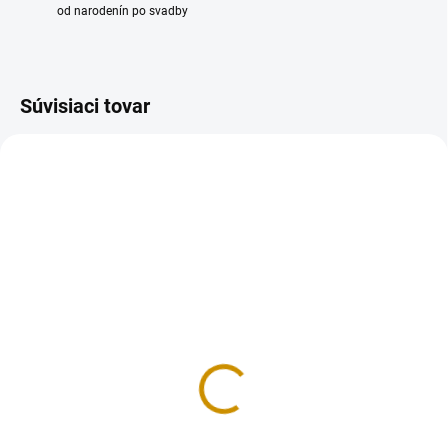
od narodenín po svadby
Súvisiaci tovar
REÁLNA FOTKA
REÁLNA FOTKA
RUČNÁ VÝROBA
RUČNÁ VÝROBA
NA SKLADE
NA SKLADE
Harry Potter - sada
Harry Potter a zlatá
strela
19 €
9 €
Do košíka
Do košíka
Sada dekorácii na tortu, vyrobená