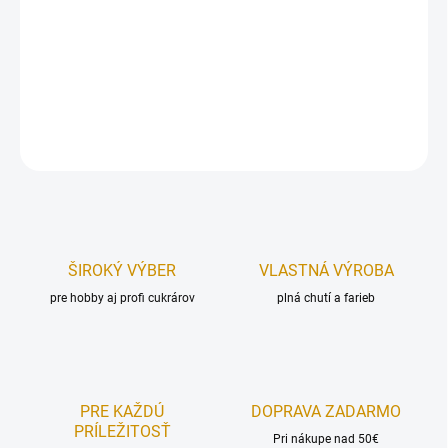
Priemer:
cca 30 cm.
Počet:
8 ks + tenká šnúrka na uviazanie balónikov.
DETAILNÉ INFORMÁCIE
OPÝTAŤ SA
STRÁŽIŤ
ŠIROKÝ VÝBER
VLASTNÁ VÝROBA
pre hobby aj profi cukrárov
plná chutí a farieb
PRE KAŽDÚ
DOPRAVA ZADARMO
PRÍLEŽITOSŤ
Pri nákupe nad 50€