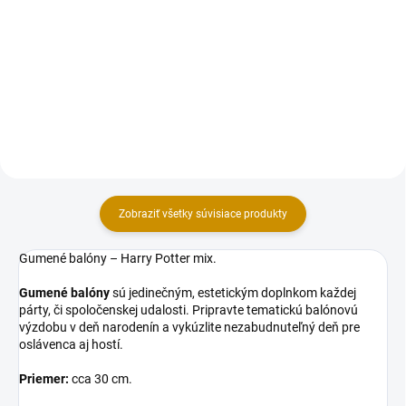
z modelovacej hmoty Smartflex
Sada dekorácii na tortu, vyrobená
Velvet. Sada obsahuje 5 ks
z modelovacej hmoty Smartflex
figúrok v rozmere: Harry,
Velvet. Sada obsahuje 2 ks
Hermiona, Ron 6 cm (výška),
figúrok v rozmere: Harry Potter 6
sova 3,5 cm (výška), znak HP 5...
cm (výška), zlatá strela 11x5,5
cm (šxv).
Zobraziť všetky súvisiace produkty
Gumené balóny – Harry Potter mix.
Gumené balóny
sú jedinečným, estetickým doplnkom každej
párty, či spoločenskej udalosti. Pripravte tematickú balónovú
výzdobu v deň narodenín a vykúzlite nezabudnuteľný deň pre
oslávenca aj hostí.
Priemer:
cca 30 cm.