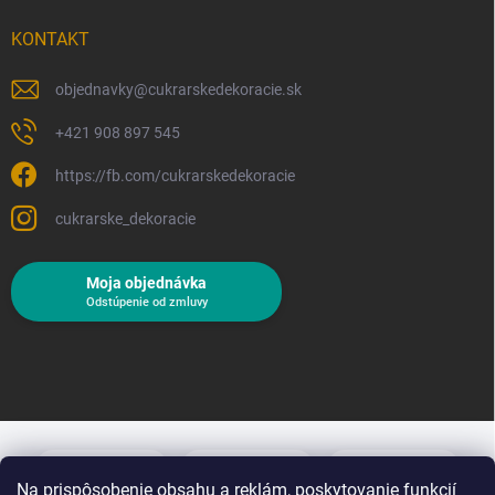
KONTAKT
objednavky
@
cukrarskedekoracie.sk
+421 908 897 545
https://fb.com/cukrarskedekoracie
cukrarske_dekoracie
Moja objednávka
Odstúpenie od zmluvy
Na prispôsobenie obsahu a reklám, poskytovanie funkcií