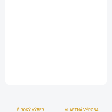
Klasické pocínované formičky na pečenie. Pri pečení z menej
mastných ciest odporúčame ľahko vymazať a vysypať múkou.
Jednoduchá údržba, stačí ich umyť bežným spôsobom, ak
pretiahnete dobu pečenia a cukrovinky sa pripečú, jednoducho ich
na chvíľu nechajte odmočiť.
Materiál:
pocínovaný plech.
Rozmer:
6 cm.
Obsah
balenia
: 10 ks.
DETAILNÉ INFORMÁCIE
OPÝTAŤ SA
STRÁŽIŤ
ŠIROKÝ VÝBER
VLASTNÁ VÝROBA