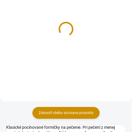
NA SKLADE
MOMENTÁLNE NEDOSTUPNÉ
Srdiečka - 2 ks
Anjel
2 €
1,90 €
Do košíka
Detail
Sada plechových vykrajovačiek –
Plechová vykrajovačka – anjel.
srdiečka. Vykrajovače a
Vykrajovače a vykrajovacie formy
vykrajovacie formy vám uľahčia
vám uľahčia pekársku prácu a
pekársku prácu a dodajú vašim
dodajú vašim cukrovinkám
cukrovinkám profesionálny
profesionálny efekt.Rozmer (šxv):
efekt.Rozmer (dĺžka): 4,5 cm....
8,5×13 cm.
Zobraziť všetky súvisiace produkty
Klasické pocínované formičky na pečenie. Pri pečení z menej