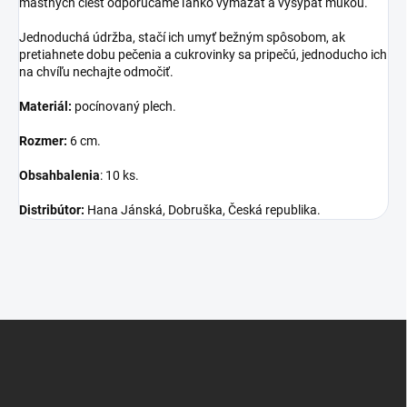
mastných ciest odporúčame ľahko vymazať a vysypať múkou.
Jednoduchá údržba, stačí ich umyť bežným spôsobom, ak
pretiahnete dobu pečenia a cukrovinky sa pripečú, jednoducho ich
na chvíľu nechajte odmočiť.
Materiál:
pocínovaný plech.
Rozmer:
6 cm.
Obsah
balenia
: 10 ks.
Distribútor:
Hana Jánská, Dobruška, Česká republika.
Z
á
p
ä