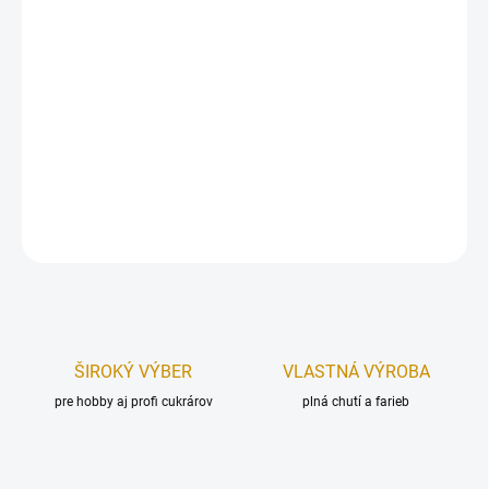
otlačený na čokoláde!
Vhodné na všetky farby čokolády – bielu, mliečnu aj tmavú.
Môžete použiť ako jeden veľký plát, alebo nastrihajte na pásy, či
samostatné obrázky, napr. na muffiny.
Rozmer:
30×40 cm.
DETAILNÉ INFORMÁCIE
OPÝTAŤ SA
STRÁŽIŤ
ŠIROKÝ VÝBER
VLASTNÁ VÝROBA
pre hobby aj profi cukrárov
plná chutí a farieb