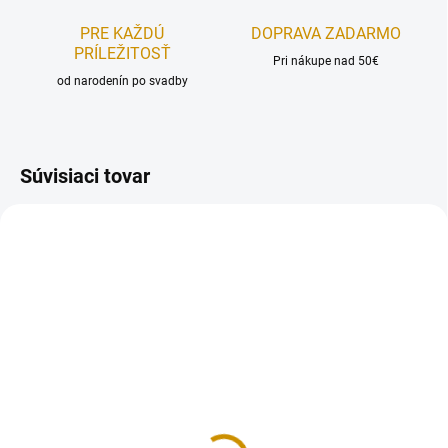
PRE KAŽDÚ
DOPRAVA ZADARMO
PRÍLEŽITOSŤ
Pri nákupe nad 50€
od narodenín po svadby
Súvisiaci tovar
MOMENTÁLNE NEDOSTUPNÉ
NA SKLADE
Srdiečka mix - 30 g
Guličky červené - 30 g
(P)
1,20 €