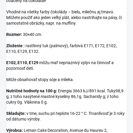
otlačený na čokoláde!
Vhodné na všetky farby čokolády – bielu, mliečnu aj tmavú.
Môžete použiť ako jeden veľký plát, alebo nastrihajte na pásy, či
samostatné obrázky, napr. na muffiny.
Rozmer:
30×40 cm.
Zloženie :
rastlinný tuk (palmový), farbivá E171, E172, E102,
E110, E129, E132.
E102, E110, E129
môžu mať nepriaznivý vplyv na činnosť a
pozornosť detí.
Môže obsahovať stopy sóje a mlieka.
Nutričné hodnoty na 100 g:
Energia 3663 kJ/891 kcal. Tuky98,9
g; z toho nasýtené mastné kyseliny 86,1g. Sacharidy g; z toho
cukry 0g. Vláknina 0 g.
Skladujte:
v tme, suchu pri teplote 16-22 ° C. Trvanlivosť je 3 roky
od dátumu výroby.
Výrobca:
Leman Cake Decoration, Avenue du Haureu 2,