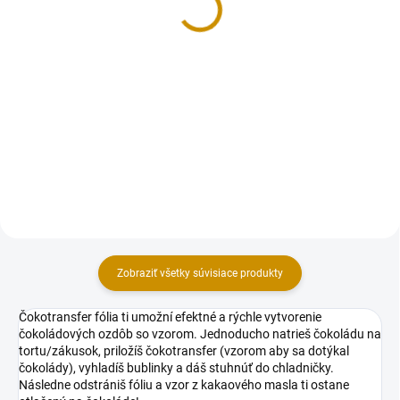
1,60 €
Detail
Do košíka
Jedlá dekorácia určená na
zdobenie toriet, zákuskov,
Jedlá dekorácia určená na
muffiniek, zmrzlinových pohárov,
zdobenie toriet, zákuskov,
krémov, alebo iných cukroviniek.
muffiniek, zmrzlinových pohárov,
Hmotnosť: 30 g.
krémov, alebo iných cukroviniek.
Hmotnosť: 30 g.
Zobraziť všetky súvisiace produkty
Čokotransfer fólia ti umožní efektné a rýchle vytvorenie
čokoládových ozdôb so vzorom. Jednoducho natrieš čokoládu na
tortu/zákusok, priložíš čokotransfer (vzorom aby sa dotýkal
čokolády), vyhladíš bublinky a dáš stuhnúť do chladničky.
Následne odstrániš fóliu a vzor z kakaového masla ti ostane