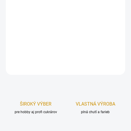
Sada plechových vykrajovačiek – topánočka.
Vykrajovače a vykrajovacie formy vám uľahčia pekársku prácu a
dodajú vašim cukrovinkám profesionálny efekt.
Rozmer (dĺžka):
8 cm.
Balenie obsahuje:
4 ks.
DETAILNÉ INFORMÁCIE
OPÝTAŤ SA
STRÁŽIŤ
ŠIROKÝ VÝBER
VLASTNÁ VÝROBA
pre hobby aj profi cukrárov
plná chutí a farieb