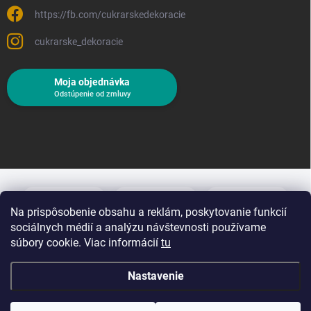
https://fb.com/cukrarskedekoracie
cukrarske_dekoracie
Moja objednávka
Odstúpenie od zmluvy
Na prispôsobenie obsahu a reklám, poskytovanie funkcií
sociálnych médií a analýzu návštevnosti používame
súbory cookie. Viac informácií
tu
Nastavenie
Copyright 2026
Cukrárske dekorácie
. Všetky práva vyhradené.
Upraviť