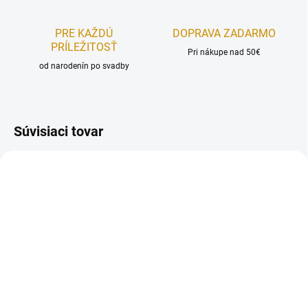
PRE KAŽDÚ
DOPRAVA ZADARMO
PRÍLEŽITOSŤ
Pri nákupe nad 50€
od narodenín po svadby
Súvisiaci tovar
NA SKLADE
NA SKLADE
Tubičky na zdobenie -
Tubičky na zdobenie –
farebné
farebné