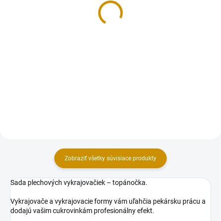
3,30 €
3,30 €
Do košíka
Do košíka
Cukrová poleva v tube na
Cukrová poleva v tube na
jednoduché zdobenie tort,
jednoduché zdobenie tort,
zákuskov alebo pečiva.
zákuskov alebo pečiva.
Hmotnosť: 76 g (4 tubičky po 19
Hmotnosť: 76 g (4 tubičky po 19
g). Príprava a použitie:Návod:1.
g). Zloženie: Cukor 77 %, Voda,
Pre ľahšie zdobenie tubu pred...
Rastlinné oleje (palmový, repkový)
v...
Zobraziť všetky súvisiace produkty
Sada plechových vykrajovačiek – topánočka.
Vykrajovače a vykrajovacie formy vám uľahčia pekársku prácu a
dodajú vašim cukrovinkám profesionálny efekt.